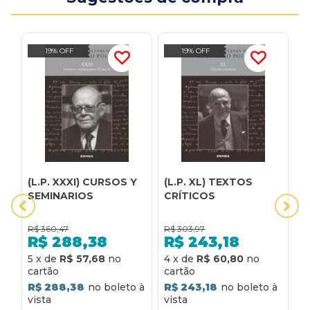
19% OFF
19% OFF
(L.P. XXXI) CURSOS Y
(L.P. XL) TEXTOS
(
SEMINARIOS
CRÍTICOS
D
M
C
R$
360,47
R$
303,97
R
R$
288,38
R$
243,18
5
x
de
R$ 57,68
4
x
de
R$ 60,80
4
R$ 288,38
R$ 243,18
R