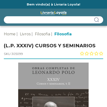
Bem vindo(a) à Livraria Loyola!
Ainda não tem cadastro na Livraria Loyola?
Home
Livros
Filosofia
Filosofia
(L.P. XXXIV) CURSOS Y SEMINARIOS
SKU 305099