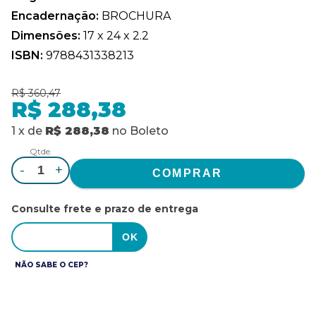
Encadernação:
BROCHURA
Dimensões:
17 x 24 x 2.2
ISBN:
9788431338213
R$ 360,47
R$ 288,38
1
x
de
R$ 288,38
no
Boleto
Qtde.
-
+
Consulte frete e prazo de entrega
NÃO SABE O CEP?