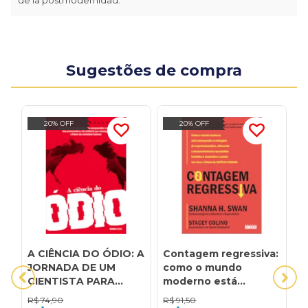
Sugestões de compra
20% OFF
20% OFF
A CIÊNCIA DO ÓDIO: A
Contagem regressiva:
E
JORNADA DE UM
como o mundo
F
CIENTISTA PARA
moderno está
D
COMPREENDER A
ameaçando a
R$
74,90
R$
91,50
R