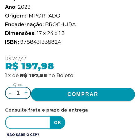
Ano:
2023
Origem:
IMPORTADO
Encadernação:
BROCHURA
Dimensões:
17 x 24 x 1.3
ISBN:
9788431338824
R$ 247,47
R$ 197,98
1
x
de
R$ 197,98
no
Boleto
Qtde.
-
+
Consulte frete e prazo de entrega
NÃO SABE O CEP?