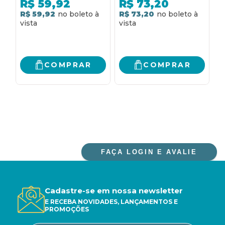
ORIGEM DOS
contagem de
R$
59,92
R$
73,20
PRECONCEITOS E DA
espermatozoides,
R$ 59,92
R$ 73,20
R
VIOLÊNCIA QUE
alterando o
AMEAÇAM O FUTURO
desenvolvimento
DA SOCIEDADE
reprodutivo feminino
HUMANA
e masculino e pondo
em risco o futuro da
COMPRAR
COMPRAR
espécie humana
FAÇA LOGIN E AVALIE
Cadastre-se em nossa newsletter
E RECEBA NOVIDADES, LANÇAMENTOS E
PROMOÇÕES