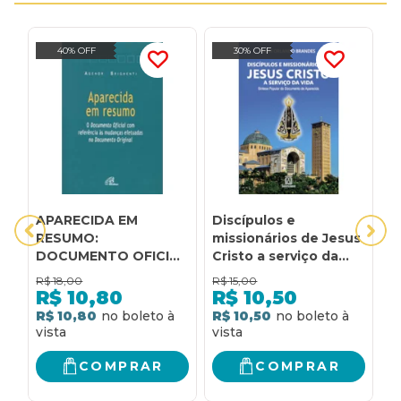
40% OFF
30% OFF
APARECIDA EM
Discípulos e
B
RESUMO:
missionários de Jesus
P
DOCUMENTO OFICIAL
Cristo a serviço da
P
COM REFERÊNCIA ÀS
vida: síntese popular
L
R$
18,00
R$
15,00
R
MUDANÇAS
do documento de
I
R$
10,80
R$
10,50
EFETUADAS NO
aparecida
S
R$ 10,80
R$ 10,50
R
DOCUMENTO
ORIGINA
COMPRAR
COMPRAR