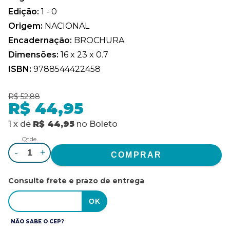
Edição:
1 - 0
Origem:
NACIONAL
Encadernação:
BROCHURA
Dimensões:
16 x 23 x 0.7
ISBN:
9788544422458
R$ 52,88
R$ 44,95
1
x
de
R$ 44,95
no
Boleto
Qtde.
-
+
Consulte frete e prazo de entrega
NÃO SABE O CEP?