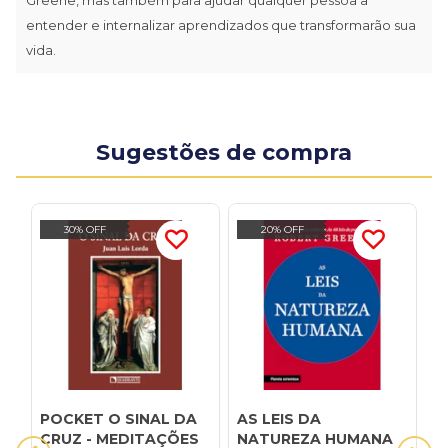
entender e internalizar aprendizados que transformarão sua
vida.
Sugestões de compra
30% OFF
20% OFF
POCKET O SINAL DA
AS LEIS DA
E
CRUZ - MEDITAÇÕES
NATUREZA HUMANA
s