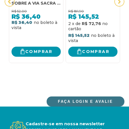
SOBRE A VIA SACRA -
s
2 EDIÇÃO - COLEÇÃO
h
R$
52,00
R$
181,90
R
VIDA INTERIOR:
H
R$
36,40
R$
145,52
MEDITAÇÕES SOBRE
R$ 36,40
R
2
x
de
R$ 72,76
A VIA SACRA
R$ 145,52
COMPRAR
COMPRAR
FAÇA LOGIN E AVALIE
Cadastre-se em nossa newsletter