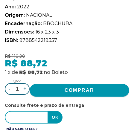
Ano:
2022
Origem:
NACIONAL
Encadernação:
BROCHURA
Dimensões:
16 x 23 x 3
ISBN:
9788542219357
R$ 110,90
R$ 88,72
1
x
de
R$ 88,72
no
Boleto
Qtde.
-
+
Consulte frete e prazo de entrega
NÃO SABE O CEP?