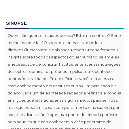
SINOPSE
Quem não quer ser mais poderoso? Estar no controle? Ser o
melhor no que faz?O segredo: ler este livro todos os
dias!Nos últimos vinte e dois anos, Robert Greene forneceu
insights sobre todos os aspectos do ser humano, sejam eles
a necessidade de construir hábitos, entender as motivações
dos outros, dominar os próprios impulsos ou reconhecer
pontos fortes e fracos. Em Leis Diárias, você terá acesso a
esse conhecimento em capítulos curtos, um para cada dia
do ano.Cada um deles oferece sabedoria refinada e concisa
em lições que levarão apenas alguns minutos para ser lidas,
mas que ecoaram no seu comportamento e na sua vida por
anos.Leis diárias não é apenas o ponto de entrada perfeito
para aqueles que não conhecem a visão penetrante de
Greene, mas também para ajudar qualquer pessoa a