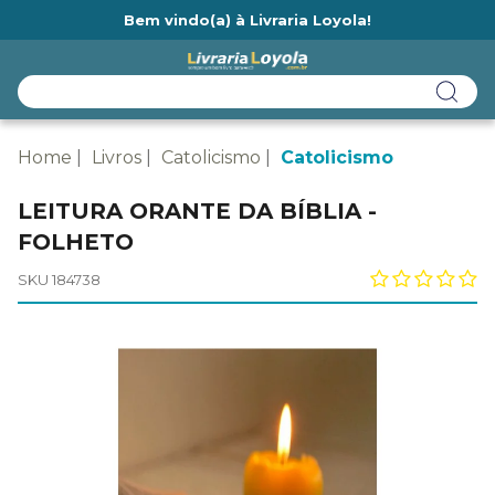
Bem vindo(a) à Livraria Loyola!
Ainda não tem cadastro na Livraria Loyola?
Home
Livros
Catolicismo
Catolicismo
LEITURA ORANTE DA BÍBLIA -
FOLHETO
SKU 184738