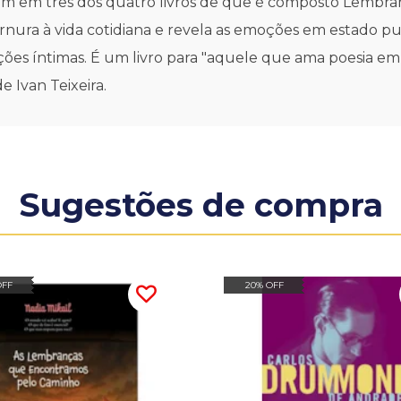
nam em três dos quatro livros de que é composto Lembra
rnura à vida cotidiana e revela as emoções em estado puro
ções íntimas. É um livro para "aquele que ama poesia em
 Ivan Teixeira.
Sugestões de compra
OFF
20% OFF