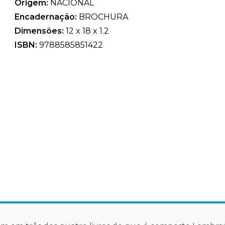
Origem:
NACIONAL
Encadernação:
BROCHURA
Dimensões:
12 x 18 x 1.2
ISBN:
9788585851422