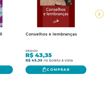
R
Conselhos e lembranças
CON
NÃO
R$
51,00
R$
42,
R$
43,35
R$
R$ 43,35
R$ 3
COMPRAR