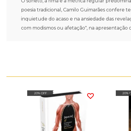
O soneto, a rima e a métrica regular predomi
poesia tradicional, Camilo Guimarães confere te
inquietude do acaso e na ansiedade das revela
com modismos ou afetação", na apresentação de
20% OFF
20% 