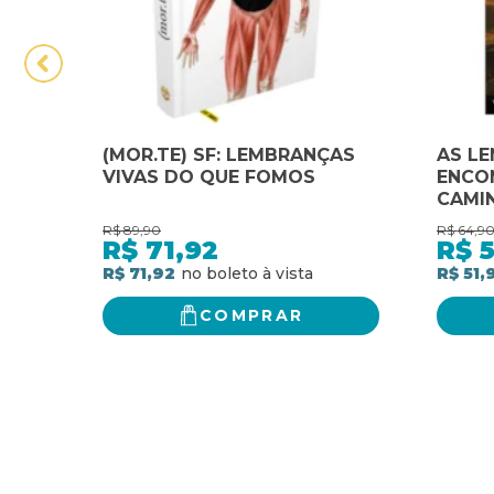
(MOR.TE) SF: LEMBRANÇAS
AS L
VIVAS DO QUE FOMOS
ENCO
CAMI
R$
89,90
R$
64,9
R$
71,92
R$
5
R$ 71,92
R$ 51,
COMPRAR