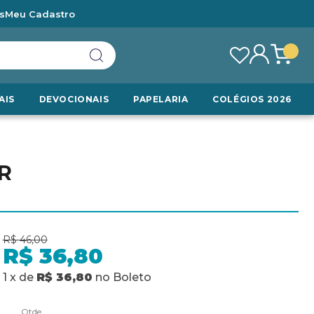
s
Meu Cadastro
AIS
DEVOCIONAIS
PAPELARIA
COLÉGIOS 2026
R
R$ 46,00
R$ 36,80
1
x
de
R$ 36,80
no
Boleto
Qtde.