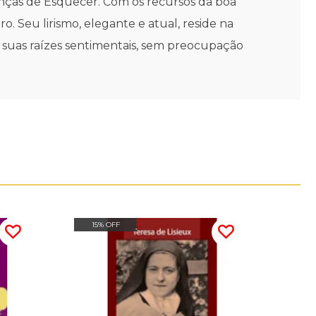
nças de Esquecer. Com os recursos da boa
. Seu lirismo, elegante e atual, reside na
 suas raízes sentimentais, sem preocupação
15% OFF
20