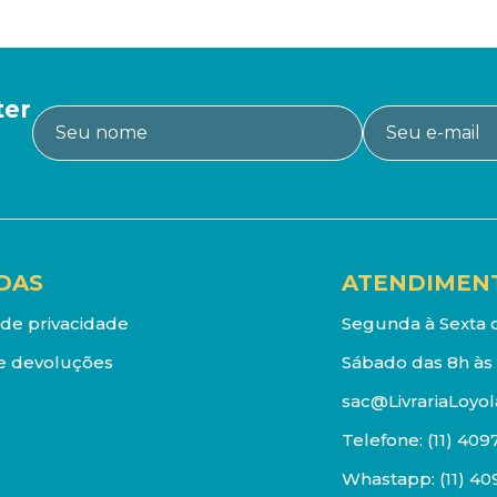
ter
DAS
ATENDIMEN
a de privacidade
Segunda à Sexta d
e devoluções
Sábado das 8h às 
sac@LivrariaLoyol
Telefone:
(11) 409
Whastapp:
(11) 4