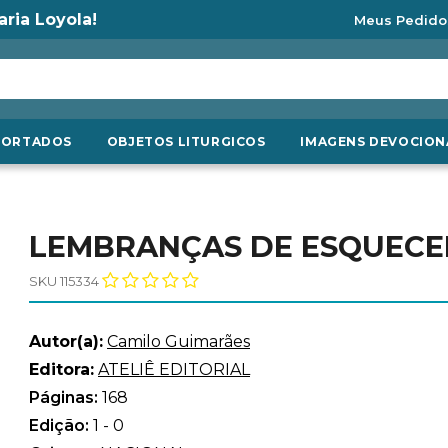
aria Loyola!
Meus Pedido
PORTADOS
OBJETOS LITURGICOS
IMAGENS DEVOCION
LEMBRANÇAS DE ESQUECE
SKU 115334
Autor(a):
Camilo Guimarães
Editora:
ATELIÊ EDITORIAL
Páginas:
168
Edição:
1 - 0