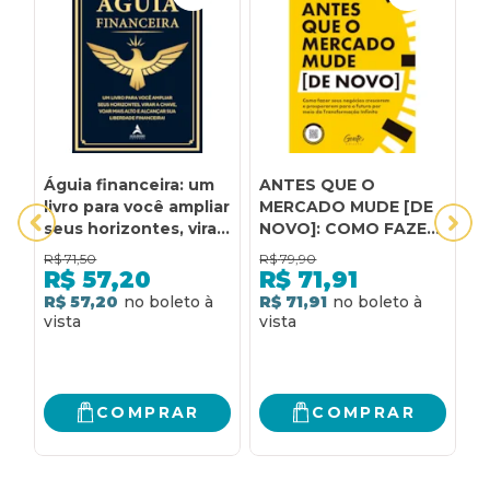
Águia financeira: um
ANTES QUE O
A
livro para você ampliar
MERCADO MUDE [DE
C
seus horizontes, virar
NOVO]: COMO FAZER
T
a chave, voar mais
SEUS NEGÓCIOS
N
R$
71,50
R$
79,90
R
alto e alcançar sua
CRESCEREM E
S
R$
57,20
R$
71,91
liberdade financeira!
PROSPERAREM PARA
I
R$ 57,20
R$ 71,91
R
O FUTURO POR MEIO
M
DA
P
TRANSFORMAÇÃO
U
INFINITA
A
T
COMPRAR
COMPRAR
P