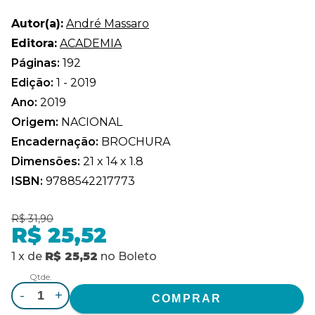
Autor(a):
André Massaro
Editora:
ACADEMIA
Páginas:
192
Edição:
1 - 2019
Ano:
2019
Origem:
NACIONAL
Encadernação:
BROCHURA
Dimensões:
21 x 14 x 1.8
ISBN:
9788542217773
R$ 31,90
R$ 25,52
1
x
de
R$ 25,52
no
Boleto
Qtde.
-
+