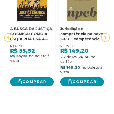
A BUSCA DA JUSTIÇA
Jurisdição e
J
CÓSMICA: COMO A
competência no novo
D
ESQUERDA USA A
C.P.C.: competência
S
JUSTIÇA SOCIAL
da justiça federal e
P
R$
69,90
R$
186,50
R
PARA ASSOLAR A
competência da
O
R$
55,92
R$
149,20
SOCIEDADE
justiça estadual
D
R$ 55,92
R
2
x
de
R$ 74,60
R$ 149,20
COMPRAR
COMPRAR