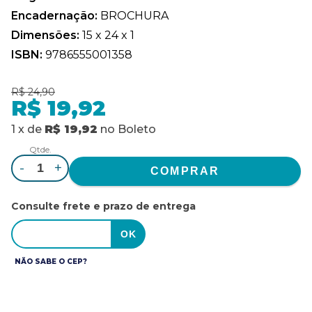
Encadernação:
BROCHURA
Dimensões:
15 x 24 x 1
ISBN:
9786555001358
R$ 24,90
R$ 19,92
1
x
de
R$ 19,92
no
Boleto
Qtde.
-
+
Consulte frete e prazo de entrega
NÃO SABE O CEP?