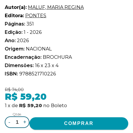
Autor(a):
MALUF, MARIA REGINA
Editora:
PONTES
Páginas:
351
Edição:
1 - 2026
Ano:
2026
Origem:
NACIONAL
Encadernação:
BROCHURA
Dimensões:
16 x 23 x 4
ISBN:
9788521710226
R$ 74,00
R$ 59,20
1
x
de
R$ 59,20
no
Boleto
Qtde.
-
+