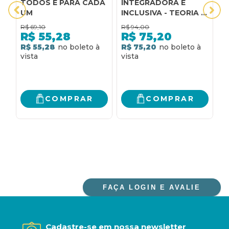
TODOS E PARA CADA
INTEGRADORA E
T
UM
INCLUSIVA - TEORIA E
D
PRÁTICA PARA UMA
R
R$
69,10
R$
94,00
R
ESCOLA CRIATIVA E
P
R$
55,28
R$
75,20
PARA TODOS
L
R$ 55,28
R$ 75,20
R
E
C
COMPRAR
COMPRAR
FAÇA LOGIN E AVALIE
Cadastre-se em nossa newsletter