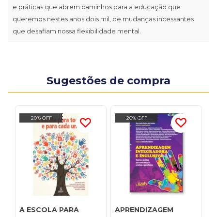
e práticas que abrem caminhos para a educação que
queremos nestes anos dois mil, de mudanças incessantes
que desafiam nossa flexibilidade mental.
Sugestões de compra
20% OFF
20% OFF
A ESCOLA PARA
APRENDIZAGEM
C