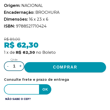
Origem:
NACIONAL
Encadernação:
BROCHURA
Dimensões:
16 x 23 x 6
ISBN:
9788521710424
R$ 89,00
R$ 62,30
1
x
de
R$ 62,30
no
Boleto
Qtde.
-
+
Consulte frete e prazo de entrega
NÃO SABE O CEP?