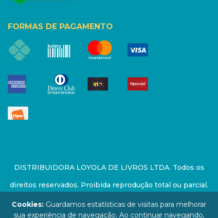
FORMAS DE PAGAMENTO
DISTRIBUIDORA LOYOLA DE LIVROS LTDA. Todos os
direitos reservados. Proibida reprodução total ou parcial.
Preços e estoque sujeito a alterações sem aviso prévio.
Cookies:
Guardamos estatísticas de visitas para melhorar
sua experiência de navegação. Ao continuar navegando,