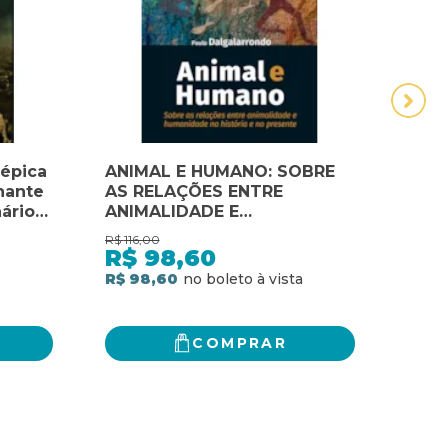
 épica
ANIMAL E HUMANO: SOBRE
APR
hante
AS RELAÇÕES ENTRE
EST
ário
ANIMALIDADE E
EST
stória
HUMANIDADE NA HISTÓRIA E
R$
116,00
R$
106
NO PRESENTE
R$
98,60
R$
R$ 98,60
R$ 8
COMPRAR