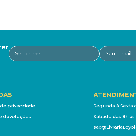
ter
DAS
ATENDIMEN
a de privacidade
Segunda à Sexta d
e devoluções
Sábado das 8h às 
sac@LivrariaLoyol