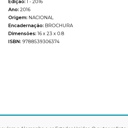
Edição:
1 - 2016
Ano:
2016
Origem:
NACIONAL
Encadernação:
BROCHURA
Dimensões:
16 x 23 x 0.8
ISBN:
9788539306374