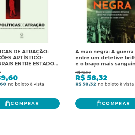
ICAS DE ATRAÇÃO:
A mão negra: A guerra
ÕES ARTÍSTICO-
entre um detetive bril
URAIS ENTRE ESTADOS
e o braço mais sanguin
S E BRASIL NAS
da máfia Italiana da hi
0
R$
72,90
AS DE 1960 E 1970
dos Estados Unidos
89,60
R$
58,32
,60
R$ 58,32
COMPRAR
COMPRAR