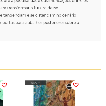
sobre a peculiaridade das imbricações entre os
ara transformar o futuro desse
 tangenciam e se distanciam no cenário
r portas para trabalhos posteriores sobre a
15% OFF
20