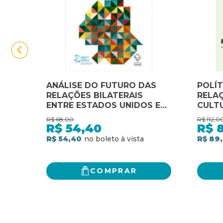
ANÁLISE DO FUTURO DAS
POLÍT
RELAÇÕES BILATERAIS
RELAÇ
ENTRE ESTADOS UNIDOS E
CULT
AMÉRICA LATINA
UNIDO
R$
68,00
R$
112,0
DÉCAD
R$
54,40
R$
R$ 54,40
R$ 89
COMPRAR