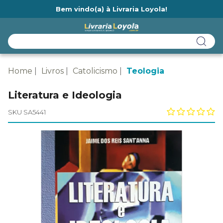
Bem vindo(a) à Livraria Loyola!
Ainda não tem cadastro na Livraria Loyola?
Home
Livros
Catolicismo
Teologia
Literatura e Ideologia
SKU SA5441