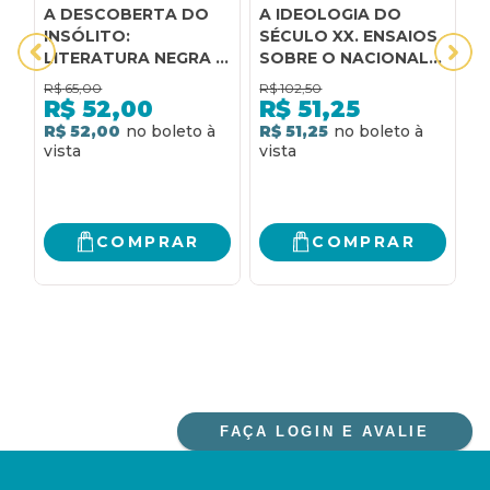
A DESCOBERTA DO
A IDEOLOGIA DO
C
INSÓLITO:
SÉCULO XX. ENSAIOS
L
LITERATURA NEGRA E
SOBRE O NACIONAL-
P
LITERATURA
SOCIALISMO, O
F
R$
65,00
R$
102,50
PERIFÉRICA NO
MARXISMO, O
L
R$
52,00
R$
51,25
BRASIL (1960-2020)
TERCEIRO-MUNDISMO
E
R
R$ 52,00
R$ 51,25
E A IDEOLOGIA
C
BRASILEIRA
COMPRAR
COMPRAR
FAÇA LOGIN E AVALIE