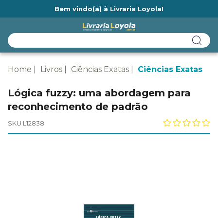
Bem vindo(a) à Livraria Loyola!
Ainda não tem cadastro na Livraria Loyola?
Home
Livros
Ciências Exatas
Ciências Exatas
Lógica fuzzy: uma abordagem para
reconhecimento de padrão
SKU L12838