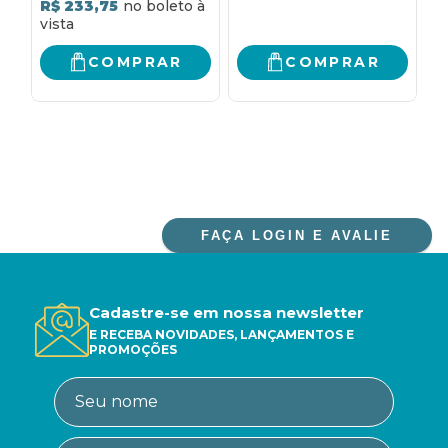
R$ 233,75
santos, dos comuns,
U
para diversas
A
necessidades e
T
COMPRAR
COMPRAR
votivas
P
FAÇA LOGIN E AVALIE
Cadastre-se em nossa newsletter
E RECEBA NOVIDADES, LANÇAMENTOS E
PROMOÇÕES