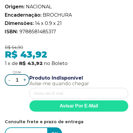
Origem:
NACIONAL
Encadernação:
BROCHURA
Dimensões:
14 x 0.9 x 21
ISBN:
9788581485317
R$ 54,90
R$ 43,92
1
x
de
R$ 43,92
no
Boleto
Qtde.
Produto Indisponível
-
+
Avise-me quando chegar
Consulte frete e prazo de entrega