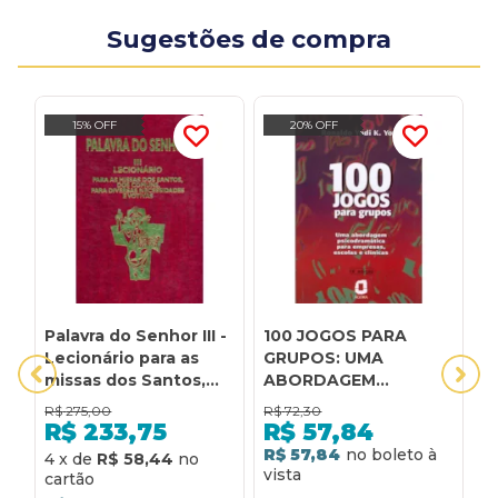
Sugestões de compra
15% OFF
20% OFF
Palavra do Senhor III -
100 JOGOS PARA
A
Lecionário para as
GRUPOS: UMA
C
missas dos Santos,
ABORDAGEM
T
dos comuns, para
PSICODRAMÁTICA
N
R$
275,00
R$
72,30
R
diversas
PARA EMPRESAS,
S
R$
233,75
R$
57,84
necessidades e
ESCOLAS E CLÍNICAS
I
R$ 57,84
R
4
x
de
R$ 58,44
votivas: lecionário
M
para as missas dos
P