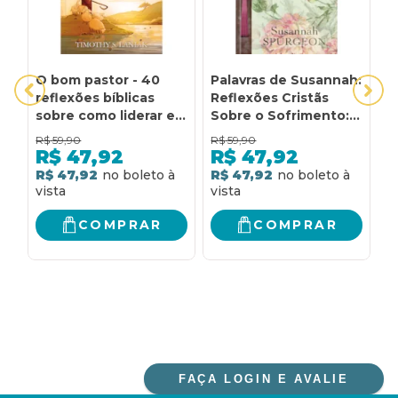
O bom pastor - 40
Palavras de Susannah:
P
reflexões bíblicas
Reflexões Cristãs
A
sobre como liderar e
Sobre o Sofrimento:
P
ser liderado: 40
Reflexões cristãs
S
R$
59,90
R$
59,90
R
reflexões bíblicas
sobre o sofrimento
D
R$
47,92
R$
47,92
sobre como liderar e
2
R$ 47,92
R$ 47,92
R
ser liderado.
F
R
D
COMPRAR
COMPRAR
FAÇA LOGIN E AVALIE