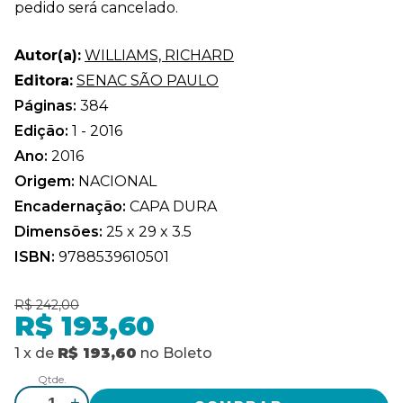
pedido será cancelado.
Autor(a):
WILLIAMS, RICHARD
Editora:
SENAC SÃO PAULO
Páginas:
384
Edição:
1 - 2016
Ano:
2016
Origem:
NACIONAL
Encadernação:
CAPA DURA
Dimensões:
25 x 29 x 3.5
ISBN:
9788539610501
R$ 242,00
R$ 193,60
1
x
de
R$ 193,60
no
Boleto
Qtde.