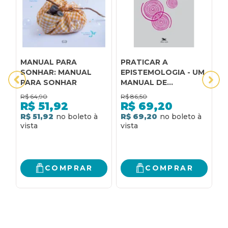
MANUAL PARA
PRATICAR A
M
SONHAR: MANUAL
EPISTEMOLOGIA - UM
E
PARA SONHAR
MANUAL DE
B
INICIAÇÃO PARA
C
R$
64,90
R$
86,50
R
PROFESSORES E
M
R$
51,92
R$
69,20
FORMADORES: UM
E
R$ 51,92
R$ 69,20
3
MANUAL DE
A
INICIAÇÃO PARA
C
R
PROFESSORES E
P
FORMADORES
C
COMPRAR
COMPRAR