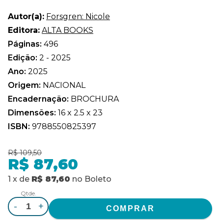
Autor(a):
Forsgren: Nicole
Editora:
ALTA BOOKS
Páginas:
496
Edição:
2 - 2025
Ano:
2025
Origem:
NACIONAL
Encadernação:
BROCHURA
Dimensões:
16 x 2.5 x 23
ISBN:
9788550825397
R$ 109,50
R$ 87,60
1
x
de
R$ 87,60
no
Boleto
Qtde.
-
+