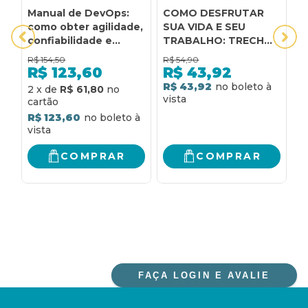
Manual de DevOps:
COMO DESFRUTAR
C
como obter agilidade,
SUA VIDA E SEU
A
confiabilidade e
TRABALHO: TRECHOS
segurança em
SELECIONADOS DE
R$
154,50
R$
54,90
R
organizações
COMO FAZER AMIGOS
R$
123,60
R$
43,92
tecnológicas
E INFLUENCIAR
R$ 43,92
R
2
x
de
R$ 61,80
PESSOAS E COMO
EVITAR
R$ 123,60
PREOCUPAÇÕES E
COMEÇAR A VIVER
COMPRAR
COMPRAR
FAÇA LOGIN E AVALIE