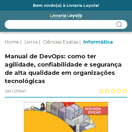
Bem vindo(a) à Livraria Loyola!
Ainda não tem cadastro na Livraria Loyola?
Home
Livros
Ciências Exatas
Informática
Manual de DevOps: como ter
agilidade, confiabilidade e segurança
de alta qualidade em organizações
tecnológicas
SKU 291947