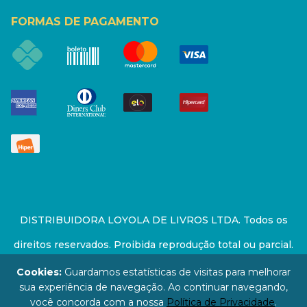
FORMAS DE PAGAMENTO
DISTRIBUIDORA LOYOLA DE LIVROS LTDA. Todos os
direitos reservados. Proibida reprodução total ou parcial.
Preços e estoque sujeito a alterações sem aviso prévio.
Cookies:
Guardamos estatísticas de visitas para melhorar
sua experiência de navegação. Ao continuar navegando,
67.946.814/0001-94 - LOJA - Rua Senador Feijó - São
você concorda com a nossa
Política de Privacidade
.