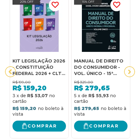
20% OFF
15% OFF
KIT LEGISLAÇÃO 2026
MANUAL DE DIREITO
C
- CONSTITUIÇÃO
DO CONSUMIDOR -
C
FEDERAL 2026 + CLT
VOL. ÚNICO - 15ª
T
2026 + CÓDIGO CIVIL
EDIÇÃO 2026
D
R$
199,00
R$
329,00
R
2026 + CÓDIGO DE
-
R$
159,20
R$
279,65
PROCESSO CIVIL 2026
3
x
de
R$ 53,07
5
x
de
R$ 55,93
4
+ CÓDIGO PENAL
2026 + CÓDIGO DE
R$ 159,20
R$ 279,65
R
PROCESSO PENAL
2026
COMPRAR
COMPRAR