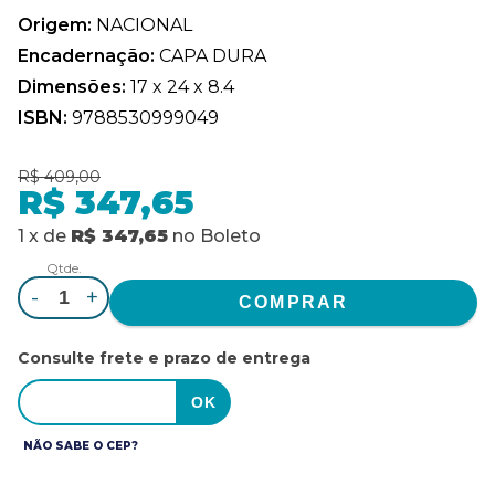
Origem:
NACIONAL
Encadernação:
CAPA DURA
Dimensões:
17 x 24 x 8.4
ISBN:
9788530999049
R$ 409,00
R$ 347,65
1
x
de
R$ 347,65
no
Boleto
Qtde.
-
+
Consulte frete e prazo de entrega
NÃO SABE O CEP?