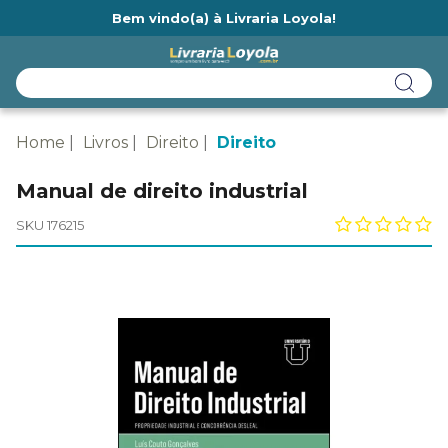
Bem vindo(a) à Livraria Loyola!
Ainda não tem cadastro na Livraria Loyola?
Home
Livros
Direito
Direito
Manual de direito industrial
SKU 176215