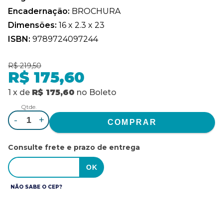
Encadernação:
BROCHURA
Dimensões:
16 x 2.3 x 23
ISBN:
9789724097244
R$ 219,50
R$ 175,60
1
x
de
R$ 175,60
no
Boleto
Qtde.
-
+
Consulte frete e prazo de entrega
NÃO SABE O CEP?