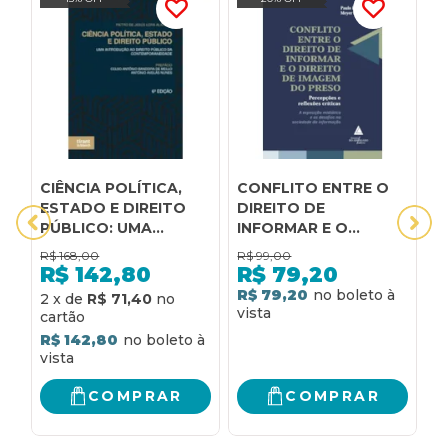
CIÊNCIA POLÍTICA,
CONFLITO ENTRE O
C
ESTADO E DIREITO
DIREITO DE
C
PÚBLICO: UMA
INFORMAR E O
D
INTRODUÇÃO AO
DIREITO DE IMAGEM
E
R$
168,00
R$
99,00
R
DIREITO PÚBLICO DA
DO PRESO
R$
142,80
R$
79,20
CONTEMPORANEIDADE
R$ 79,20
2
x
de
R$ 71,40
4
6ª EDIÇÃO
R$ 142,80
R
COMPRAR
COMPRAR