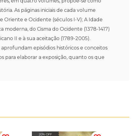
o Xeres, em quatro volumes, propõe-se como
ria. As páginas iniciais de cada volume
re Oriente e Ocidente (séculos I-V); A Idade
ca moderna, do Cisma do Ocidente (1378-1417)
ano II e à sua aceitação (1789-2005).
aprofundam episódios históricos e conceitos
dos para elaborar a exposição, quanto os que
20% OFF
30