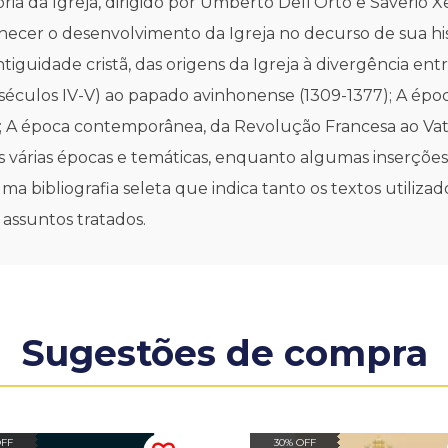
ória da Igreja, dirigido por Umberto Dell'Orto e Saveri
ecer o desenvolvimento da Igreja no decurso de sua histó
tiguidade cristã, das origens da Igreja à divergência ent
séculos IV-V) ao papado avinhonense (1309-1377); A épo
; A época contemporânea, da Revolução Francesa ao Vatic
várias épocas e temáticas, enquanto algumas inserções 
ma bibliografia seleta que indica tanto os textos utiliza
ssuntos tratados.
Sugestões de compra
OFF
30% OFF