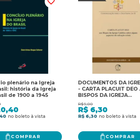
io plenário na Igreja
DOCUMENTOS DA IGRE
sil: história da Igreja
- CARTA PLACUIT DEO
sil de 1900 a 1945
BISPOS DA IGREJA
CATÓLICA SOBRE ALG
0
R$
9,00
ASPECTOS DA SALVA
20,40
R$
6,30
CRISTÃ
,40
R$ 6,30
COMPRAR
COMPRAR