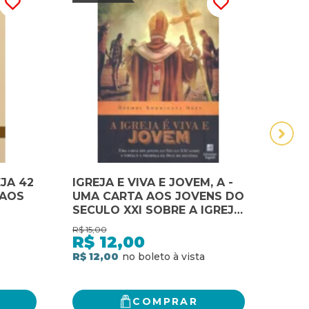
JA 42
IGREJA E VIVA E JOVEM, A -
MAN
 AOS
UMA CARTA AOS JOVENS DO
IGRE
SECULO XXI SOBRE A IGREJA
MÉDI
UNS
E A PRESENÇA DE DEUS NA
BÁRB
R$
15,00
R$
124
ÇÃO
HISTÓRIA
OCI
R$
12,00
R$
AVIN
R$ 12,00
R$ 8
COMPRAR