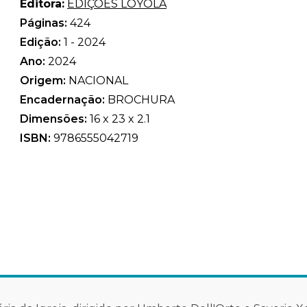
Editora:
EDIÇÕES LOYOLA
Páginas:
424
Edição:
1 - 2024
Ano:
2024
Origem:
NACIONAL
Encadernação:
BROCHURA
Dimensões:
16 x 23 x 2.1
ISBN:
9786555042719