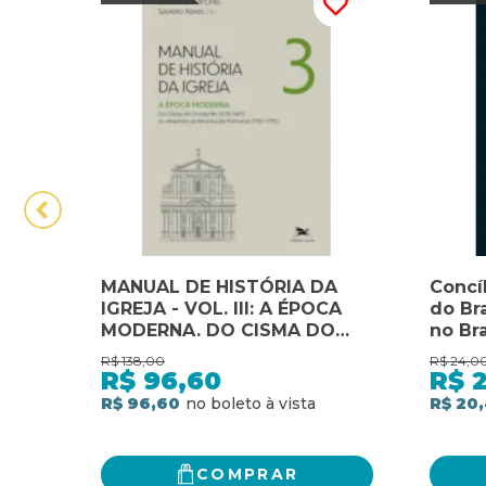
MANUAL DE HISTÓRIA DA
Concíl
IGREJA - VOL. III: A ÉPOCA
do Bra
MODERNA. DO CISMA DO
no Bra
OCIDENTE (1378-1417) ÀS
R$
138,00
R$
24,0
VÉSPERAS DA REVOLUÇÃO
R$
96,60
R$
FRANCESA (1780-1790)
R$ 96,60
R$ 20
COMPRAR