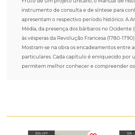
Fruto de um projeto unitário, o Manual de hist
instrumento de consulta e de síntese para conh
apresentam o respectivo período histórico: A An
Média, da presença dos bárbaros no Ocidente (
às vésperas da Revolução Francesa (1780-1790)
Mostram-se na obra os encadeamentos entre as 
particulares. Cada capítulo é enriquecido por u
permitem melhor conhecer e compreender os a
30% OFF
15% 