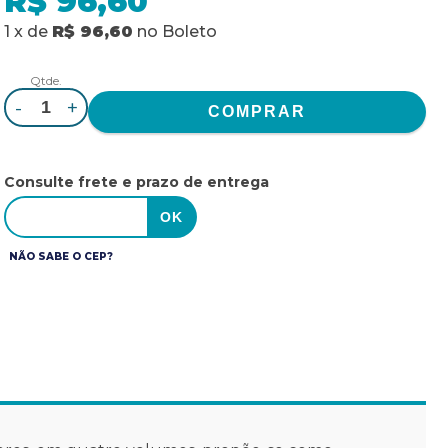
R$ 96,60
1
x
de
R$ 96,60
no
Boleto
Qtde.
-
+
Consulte frete e prazo de entrega
NÃO SABE O CEP?