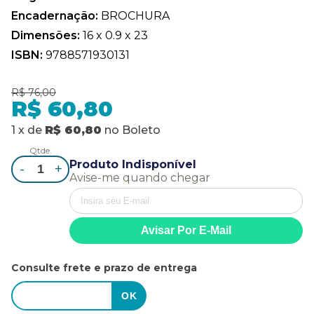
Encadernação:
BROCHURA
Dimensões:
16 x 0.9 x 23
ISBN:
9788571930131
R$ 76,00
R$ 60,80
1
x
de
R$ 60,80
no
Boleto
Qtde.
Produto Indisponível
-
+
Avise-me quando chegar
Consulte frete e prazo de entrega