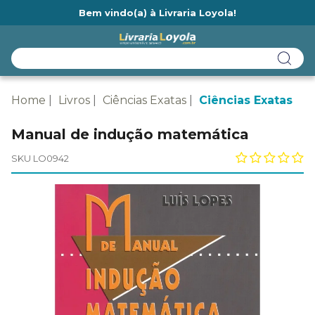
Bem vindo(a) à Livraria Loyola!
Ainda não tem cadastro na Livraria Loyola?
Home
Livros
Ciências Exatas
Ciências Exatas
Manual de indução matemática
SKU LO0942