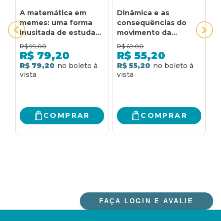
A matemática em
Dinâmica e as
M
memes: uma forma
consequências do
E
inusitada de estudar
movimento da
B
matemática
matemática moderna
C
R$
99,00
R$
69,00
R
na educação
M
R$
79,20
R$
55,20
matemática do Brasil
E
R$ 79,20
R$ 55,20
3
A
C
R
P
C
COMPRAR
COMPRAR
FAÇA LOGIN E AVALIE