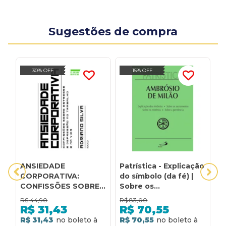
Sugestões de compra
30% OFF
15% OFF
ANSIEDADE
Patrística - Explicação
P
CORPORATIVA:
do símbolo (da fé) |
s
CONFISSÕES SOBRE
Sobre os
s
ESTRESSE E
sacramentos | Sobre
h
R$
44,90
R$
83,00
R
DEPRESSÃO NO
os mistérios | Sobre a
s
R$
31,43
R$
70,55
TRABALHO E NA VIDA
penitência - Vol. 5
- 
R$ 31,43
R$ 70,55
R