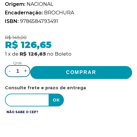
Origem:
NACIONAL
Encadernação:
BROCHURA
ISBN:
9786584793491
R$ 149,00
R$ 126,65
1
x
de
R$ 126,65
no
Boleto
Qtde.
-
+
Consulte frete e prazo de entrega
NÃO SABE O CEP?