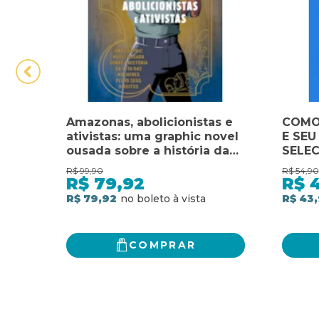
Amazonas, abolicionistas e
COMO
ativistas: uma graphic novel
E SEU
ousada sobre a história da
SELE
luta das mulheres pelos
FAZER
R$
99,90
R$
54,90
seus direitos
INFLU
R$
79,92
R$
COMO
R$ 79,92
R$ 43
PREO
A VIV
COMPRAR