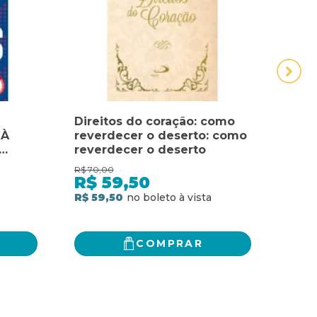
Direitos do coração: como
DIRE
 À
reverdecer o deserto: como
DIRE
reverdecer o deserto
DIG
EÇAR
HUM
R$
70,00
R$
210
CÂN
R$
59,50
R$
HUM
R$ 59,50
3
x
d
R$ 1
COMPRAR