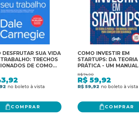
 DESFRUTAR SUA VIDA
COMO INVESTIR EM
 TRABALHO: TRECHOS
STARTUPS: DA TEORIA
CIONADOS DE COMO
PRÁTICA - UM MANUAL
 AMIGOS E
COMPLETO PARA COM
R$
74,90
ENCIAR PESSOAS E
COM SEGURANÇA
43,92
R$
59,92
 EVITAR
,92
R$ 59,92
CUPAÇÕES E COMEÇAR
ER
COMPRAR
COMPRAR