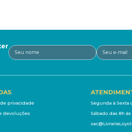
ter
DAS
ATENDIMEN
a de privacidade
Segunda à Sexta d
e devoluções
Sábado das 8h às 
sac@LivrariaLoyol