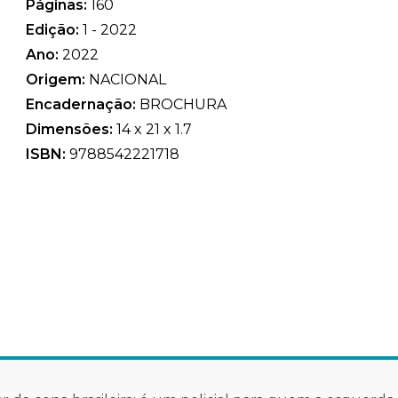
Páginas:
160
Edição:
1 - 2022
Ano:
2022
Origem:
NACIONAL
Encadernação:
BROCHURA
Dimensões:
14 x 21 x 1.7
ISBN:
9788542221718