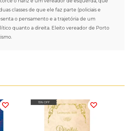
 torce o nariz e um vereador de esquerda, que
as classes de que ele faz parte (policiais e
presenta o pensamento e a trajetória de um
ítico quanto a direita. Eleito vereador de Porto
ismo.
15% OFF
15