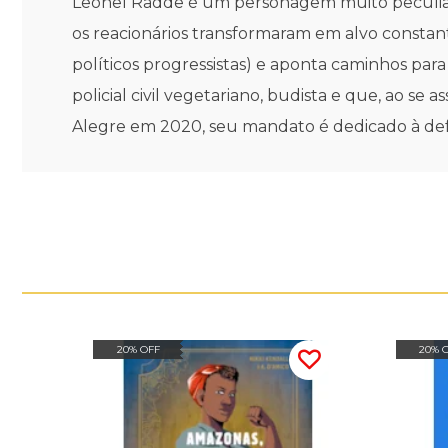
Leonel Radde é um personagem muito peculiar d
os reacionários transformaram em alvo constante
políticos progressistas) e aponta caminhos para
policial civil vegetariano, budista e que, ao se
Alegre em 2020, seu mandato é dedicado à defe
20% OFF
20% 