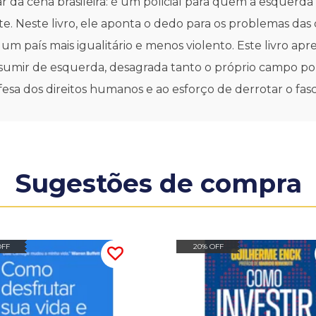
a cena brasileira: é um policial para quem a esquerda
. Neste livro, ele aponta o dedo para os problemas das du
 um país mais igualitário e menos violento. Este livro a
 assumir de esquerda, desagrada tanto o próprio campo pol
sa dos direitos humanos e ao esforço de derrotar o fasc
Sugestões de compra
OFF
20% OFF