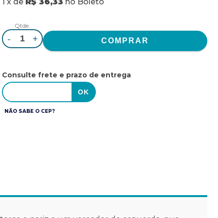
1
x
de
R$ 36,33
no
Boleto
Qtde.
-
+
Consulte frete e prazo de entrega
NÃO SABE O CEP?