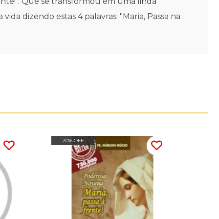
rente!". Que se transformou em uma linda
ida dizendo estas 4 palavras: "Maria, Passa na
20% OFF
20