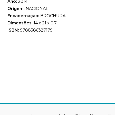
Ano:
2014
Origem:
NACIONAL
Encadernação:
BROCHURA
Dimensões:
14 x 21 x 0.7
ISBN:
9788586327179