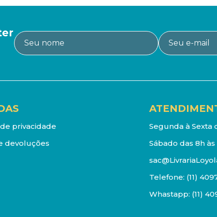
ter
DAS
ATENDIMEN
a de privacidade
Segunda à Sexta d
e devoluções
Sábado das 8h às 
sac@LivrariaLoyol
Telefone:
(11) 409
Whastapp:
(11) 4