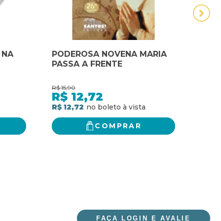
 NA
PODEROSA NOVENA MARIA
TER
PASSA A FRENTE
PASS
R$
15,90
R$
7,0
R$
12,72
R$
R$ 12,72
R$ 5
COMPRAR
FAÇA LOGIN E AVALIE