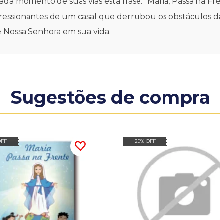
 cada momento de suas vias esta frase: "Maria, Passa na F
essionantes de um casal que derrubou os obstáculos da v
e Nossa Senhora em sua vida.
Sugestões de compra
OFF
20% OFF