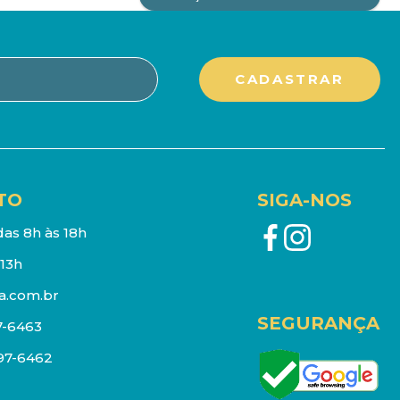
TO
SIGA-NOS
as 8h às 18h
13h
a.com.br
SEGURANÇA
7-6463
097-6462