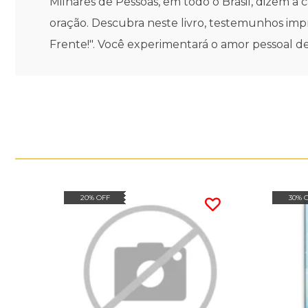
Milhares de Pessoas, em todo o Brasil, dizem a
oração. Descubra neste livro, testemunhos impr
Frente!". Você experimentará o amor pessoal d
20% OFF
30% 