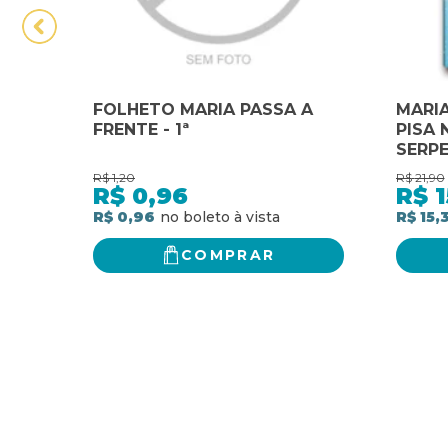
FOLHETO MARIA PASSA A
MARIA
FRENTE - 1ª
PISA 
SERP
R$
1,20
R$
21,90
R$
0,96
R$
1
R$ 0,96
R$ 15,
COMPRAR