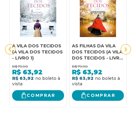
A VILA DOS TECIDOS
AS FILHAS DA VILA
O
(A VILA DOS TECIDOS
DOS TECIDOS (A VILA
D
- LIVRO 1)
DOS TECIDOS - LIVRO
D
2)
4
R$
79,90
R$
79,90
R
R$
63,92
R$
63,92
R$ 63,92
R$ 63,92
R
COMPRAR
COMPRAR