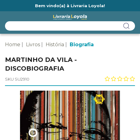
Bem vindo(a) à Livraria Loyola!
Ainda não tem cadastro na Livraria Loyola?
Home
Livros
História
Biografia
MARTINHO DA VILA -
DISCOBIOGRAFIA
SKU SU2910