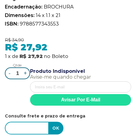
Encadernação:
BROCHURA
Dimensões:
14 x 1.1 x 21
ISBN:
9788577343553
R$ 34,90
R$ 27,92
1
x
de
R$ 27,92
no
Boleto
Qtde.
Produto Indisponível
-
+
Avise-me quando chegar
Consulte frete e prazo de entrega