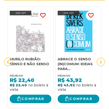
20% OFF
20% OFF
MURILO RUBIÃO:
ABRACE O SENSO
B
SENSO E NÃO SENSO
(IN)COMUM: IDEIAS
PARA
EMPREENDEDORES
R$
28,00
R$
54,90
R
REVOLUCIONÁRIOS
R$
22,40
R$
43,92
R$ 22,40
R$ 43,92
R
COMPRAR
COMPRAR