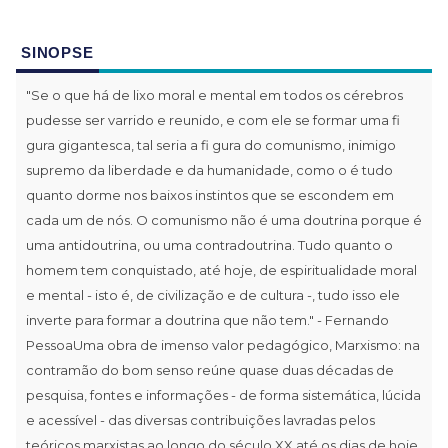
SINOPSE
"Se o que há de lixo moral e mental em todos os cérebros
pudesse ser varrido e reunido, e com ele se formar uma fi
gura gigantesca, tal seria a fi gura do comunismo, inimigo
supremo da liberdade e da humanidade, como o é tudo
quanto dorme nos baixos instintos que se escondem em
cada um de nós. O comunismo não é uma doutrina porque é
uma antidoutrina, ou uma contradoutrina. Tudo quanto o
homem tem conquistado, até hoje, de espiritualidade moral
e mental - isto é, de civilização e de cultura -, tudo isso ele
inverte para formar a doutrina que não tem." - Fernando
PessoaUma obra de imenso valor pedagógico, Marxismo: na
contramão do bom senso reúne quase duas décadas de
pesquisa, fontes e informações - de forma sistemática, lúcida
e acessível - das diversas contribuições lavradas pelos
teóricos marxistas ao longo do século XX até os dias de hoje.