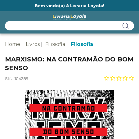
Bem vindo(a) à Livraria Loyola!
Ainda não tem cadastro na Livraria Loyola?
Home
Livros
Filosofia
Filosofia
MARXISMO: NA CONTRAMÃO DO BOM
SENSO
SKU 104289