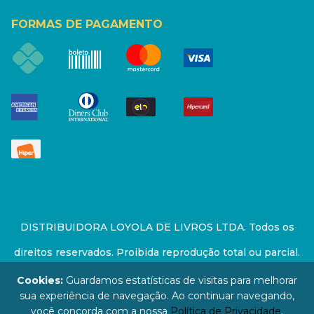
FORMAS DE PAGAMENTO
DISTRIBUIDORA LOYOLA DE LIVROS LTDA. Todos os
direitos reservados. Proibida reprodução total ou parcial.
Preços e estoque sujeito a alterações sem aviso prévio.
Cookies:
Guardamos estatísticas de visitas para melhorar
sua experiência de navegação. Ao continuar navegando,
67.946.814/0001-94 - LOJA - Rua Senador Feijó - São
você concorda com a nossa
Política de Privacidade
.