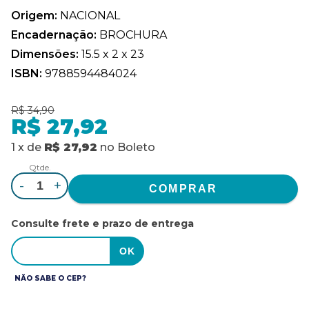
Origem:
NACIONAL
Encadernação:
BROCHURA
Dimensões:
15.5 x 2 x 23
ISBN:
9788594484024
R$ 34,90
R$ 27,92
1
x
de
R$ 27,92
no
Boleto
Qtde.
-
+
Consulte frete e prazo de entrega
NÃO SABE O CEP?