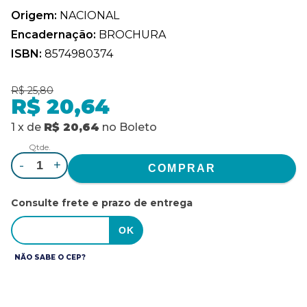
Origem:
NACIONAL
Encadernação:
BROCHURA
ISBN:
8574980374
R$ 25,80
R$ 20,64
1
x
de
R$ 20,64
no
Boleto
Qtde.
-
+
Consulte frete e prazo de entrega
NÃO SABE O CEP?