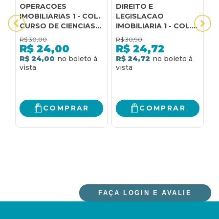
OPERACOES
DIREITO E
M
IMOBILIARIAS 1 - COL.
LEGISLACAO
I
CURSO DE CIENCIAS
IMOBILIARIA 1 - COL.
C
IMOBILIARIAS - 1
CURSO DE CIENCIAS
I
R$
30,00
R$
30,90
R
IMOBILIARIAS - 1
R$
24,00
R$
24,72
R$ 24,00
R$ 24,72
R
COMPRAR
COMPRAR
FAÇA LOGIN E AVALIE