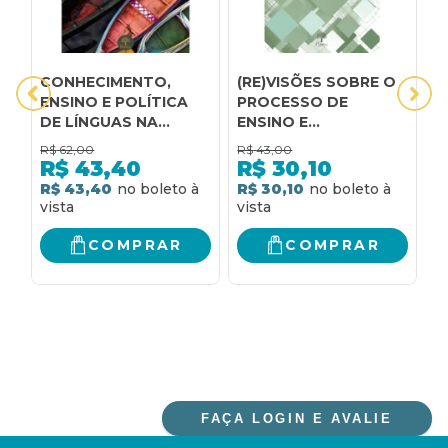
CONHECIMENTO,
(RE)VISÕES SOBRE O
A
ENSINO E POLÍTICA
PROCESSO DE
E
DE LÍNGUAS NA
ENSINO E
L
AMAZÔNIA
APRENDIZAGEM DE
F
R$
62,00
R$
43,00
R
LÍNGUAS
P
R$
43,40
R$
30,10
ESTRANGEIRAS/ADICIONAI
P
R$ 43,40
R$ 30,10
R
A
COMPRAR
COMPRAR
FAÇA LOGIN E AVALIE