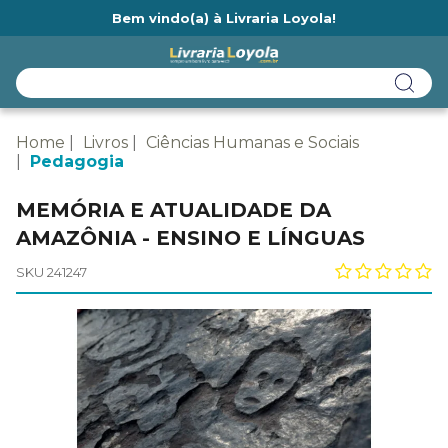
Bem vindo(a) à Livraria Loyola!
Ainda não tem cadastro na Livraria Loyola?
Home
Livros
Ciências Humanas e Sociais
Pedagogia
MEMÓRIA E ATUALIDADE DA
AMAZÔNIA - ENSINO E LÍNGUAS
SKU 241247