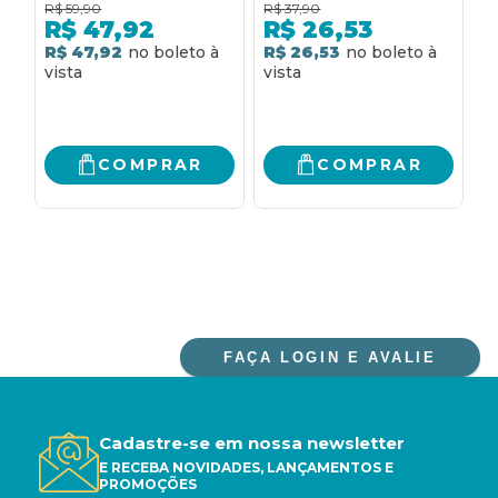
R$
59,90
R$
37,90
R
VIDA AOS 80 ANOS
APÓS A MORTE
F
R$
47,92
R$
26,53
E
R$ 47,92
R$ 26,53
R
COMPRAR
COMPRAR
FAÇA LOGIN E AVALIE
Cadastre-se em nossa newsletter
E RECEBA NOVIDADES, LANÇAMENTOS E
PROMOÇÕES