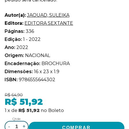
Autor(a):
JAOUAD, SULEIKA
Editora:
EDITORA SEXTANTE
Páginas:
336
Edição:
1 - 2022
Ano:
2022
Origem:
NACIONAL
Encadernação:
BROCHURA
Dimensões:
16 x 23 x 1.9
ISBN:
9786555644302
R$ 64,90
R$ 51,92
1
x
de
R$ 51,92
no
Boleto
Qtde.
-
+