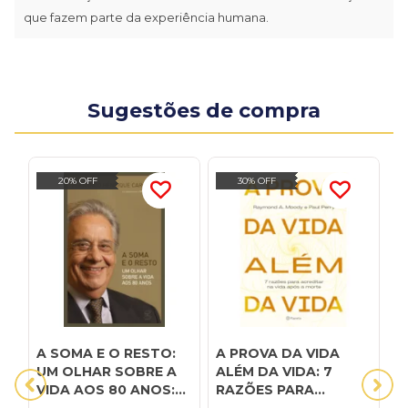
que fazem parte da experiência humana.
Sugestões de compra
20% OFF
30% OFF
A SOMA E O RESTO:
A PROVA DA VIDA
A
UM OLHAR SOBRE A
ALÉM DA VIDA: 7
C
VIDA AOS 80 ANOS:
RAZÕES PARA
A
UM OLHAR SOBRE A
ACREDITAR NA VIDA
R