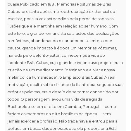
quase.Publicado em 1881, Memórias Póstumas de Brás
Cubas foi escrito após uma reestruturação existencial do
escritor, por sua vez antecedida pela perda de todas as
ilusões que ele mantinha em relação ao ser humano. Com
este livro, o grande romancista se afastou das idealizações
românticas, abandonando o narrador onisciente, o que
causou grande impacto à época.Em Memórias Póstumas,
narrada pelo defunto-autor, conhecemos a vida do
indolente Brás Cubas, cujo grande e inconcluso projeto era a
criação de um medicamento “destinado a aliviar a nossa
melancólica humanidade”, o Emplasto Brás Cubas. A real
motivação, oculta sob o disfarce da filantropia, segundo suas
próprias palavras, era o desejo de se tornar conhecido por
todos. O personagem levou uma vida desregrada.
Bacharelou-se em direito em Coimbra, Portugal — como
faziam os membros da elite brasileira da época — sem
jamais exercer a profissão. Não trabalhava e entrou para a
política em busca das benesses que ela proporciona.Esta