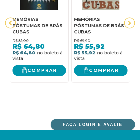
MEMÓRIAS
MEMÓRIAS
M
PÓSTUMAS DE BRÁS
PÓSTUMAS DE BRÁS
d
CUBAS
CUBAS
R$
81,00
R$
69,90
R
R$
64,80
R$
55,92
R$ 64,80
R$ 55,92
R
COMPRAR
COMPRAR
FAÇA LOGIN E AVALIE