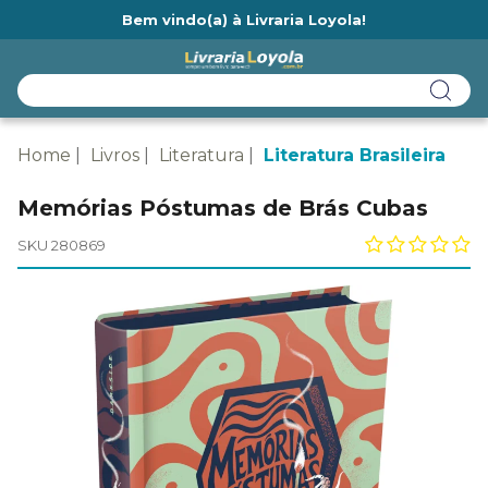
Bem vindo(a) à Livraria Loyola!
Ainda não tem cadastro na Livraria Loyola?
Home
Livros
Literatura
Literatura Brasileira
Memórias Póstumas de Brás Cubas
SKU 280869