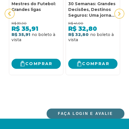
Mestres do Futebol:
30 Semanas: Grandes
A
Grandes ligas
Decisões, Destinos
E
Seguros: Uma jornada
S
biblicamente
R
R$
39,90
R$
41,00
R
terapêutica para
O
R$
35,91
R$
32,80
mudar sua vida, por
M
R$ 35,91
R$ 32,80
R
meio de grandes
decisões pessoais e
apoio de pessoas.
COMPRAR
COMPRAR
FAÇA LOGIN E AVALIE