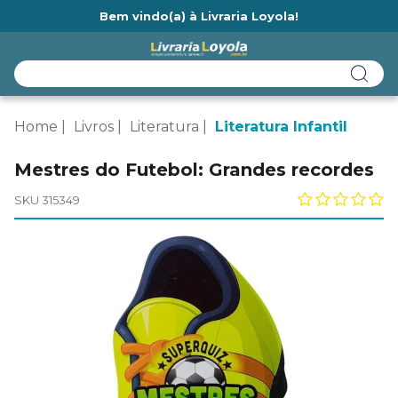
Bem vindo(a) à Livraria Loyola!
Ainda não tem cadastro na Livraria Loyola?
Home
Livros
Literatura
Literatura Infantil
Mestres do Futebol: Grandes recordes
SKU 315349