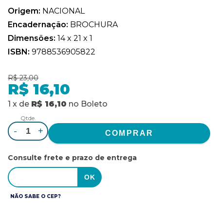
Origem:
NACIONAL
Encadernação:
BROCHURA
Dimensões:
14 x 21 x 1
ISBN:
9788536905822
R$ 23,00
R$ 16,10
1
x
de
R$ 16,10
no
Boleto
Qtde.
-
+
Consulte frete e prazo de entrega
NÃO SABE O CEP?