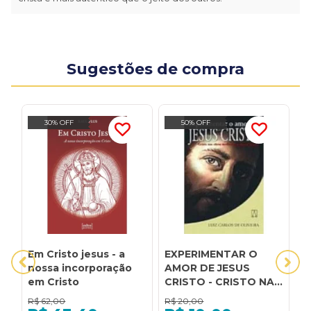
Sugestões de compra
30% OFF
50% OFF
Em Cristo jesus - a
EXPERIMENTAR O
J
nossa incorporação
AMOR DE JESUS
U
em Cristo
CRISTO - CRISTO NAS
S
OBRAS
R$
62,00
R$
20,00
R