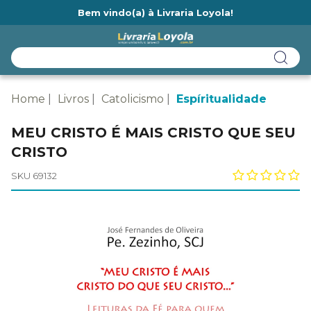
Bem vindo(a) à Livraria Loyola!
Ainda não tem cadastro na Livraria Loyola?
Home
Livros
Catolicismo
Espíritualidade
MEU CRISTO É MAIS CRISTO QUE SEU
CRISTO
SKU 69132