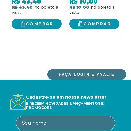
R$
43,40
R$
10,00
R$ 43,40
R$ 10,00
R
COMPRAR
COMPRAR
FAÇA LOGIN E AVALIE
Cadastre-se em nossa newsletter
E RECEBA NOVIDADES, LANÇAMENTOS E
PROMOÇÕES