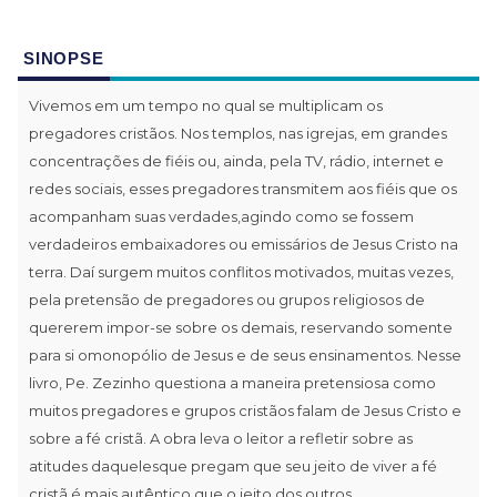
SINOPSE
Vivemos em um tempo no qual se multiplicam os
pregadores cristãos. Nos templos, nas igrejas, em grandes
concentrações de fiéis ou, ainda, pela TV, rádio, internet e
redes sociais, esses pregadores transmitem aos fiéis que os
acompanham suas verdades,agindo como se fossem
verdadeiros embaixadores ou emissários de Jesus Cristo na
terra. Daí surgem muitos conflitos motivados, muitas vezes,
pela pretensão de pregadores ou grupos religiosos de
quererem impor-se sobre os demais, reservando somente
para si omonopólio de Jesus e de seus ensinamentos. Nesse
livro, Pe. Zezinho questiona a maneira pretensiosa como
muitos pregadores e grupos cristãos falam de Jesus Cristo e
sobre a fé cristã. A obra leva o leitor a refletir sobre as
atitudes daquelesque pregam que seu jeito de viver a fé
cristã é mais autêntico que o jeito dos outros.