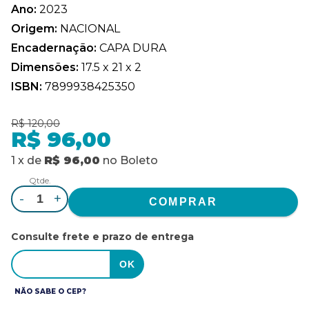
Ano:
2023
Origem:
NACIONAL
Encadernação:
CAPA DURA
Dimensões:
17.5 x 21 x 2
ISBN:
7899938425350
R$ 120,00
R$ 96,00
1
x
de
R$ 96,00
no
Boleto
Qtde.
-
+
Consulte frete e prazo de entrega
NÃO SABE O CEP?