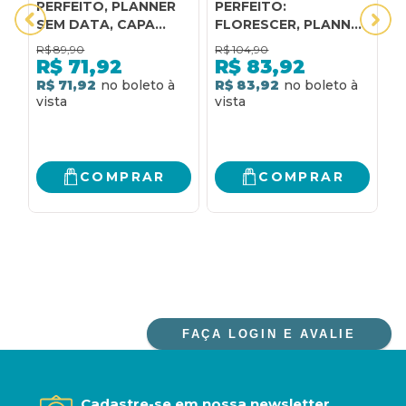
PERFEITO, PLANNER
PERFEITO:
P
SEM DATA, CAPA
FLORESCER, PLANNER
F
VERDE TECIDO
SEM DATA PARA
S
R$
89,90
R$
104,90
R
SOBRE CAPA DURA |
ADOLESCENTES COM
A
R$
71,92
R$
83,92
PLANNER 2026
CAPA ALMOFADADA
C
R$ 71,92
R$ 83,92
R
E ESPIRAL OCULTO,
C
CAPA DORAMA |
|
PLANNER 2026
COMPRAR
COMPRAR
FAÇA LOGIN E AVALIE
Cadastre-se em nossa newsletter