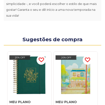
simplicidade -, e você poderá escolher o estilo de que mais
gostar! Garanta o seu e dê início a uma nova temporada na
sua vida!
Sugestões de compra
20% OFF
20% OFF
MEU PLANO
MEU PLANO
M