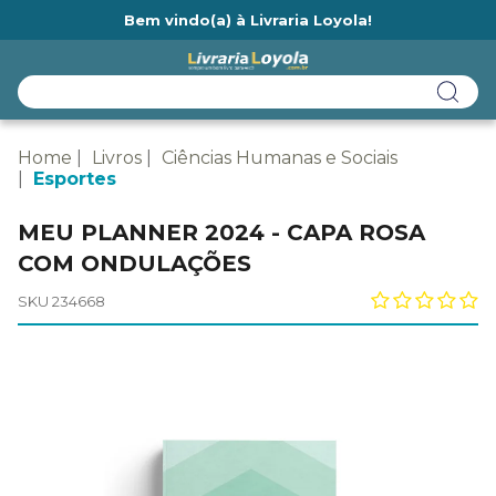
Bem vindo(a) à Livraria Loyola!
Ainda não tem cadastro na Livraria Loyola?
Home
Livros
Ciências Humanas e Sociais
Esportes
MEU PLANNER 2024 - CAPA ROSA
COM ONDULAÇÕES
SKU 234668