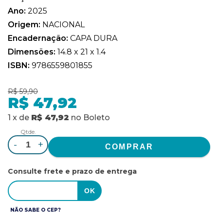
Ano:
2025
Origem:
NACIONAL
Encadernação:
CAPA DURA
Dimensões:
14.8 x 21 x 1.4
ISBN:
9786559801855
R$ 59,90
R$ 47,92
1
x
de
R$ 47,92
no
Boleto
Qtde.
-
+
Consulte frete e prazo de entrega
NÃO SABE O CEP?