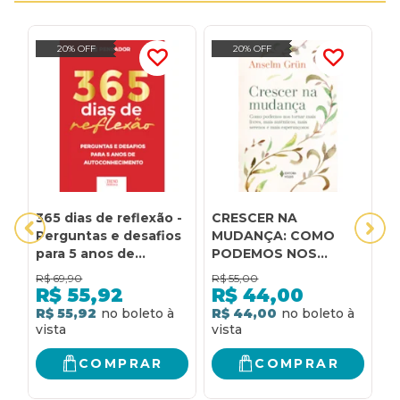
20% OFF
20% OFF
365 dias de reflexão -
CRESCER NA
F
Perguntas e desafios
MUDANÇA: COMO
M
para 5 anos de
PODEMOS NOS
m
autoconhecimento:
TORNAR MAIS LIVRES,
R$
69,90
R$
55,00
R
Perguntas e desafios
MAIS AUTÊNTICOS,
R$
55,92
R$
44,00
para 5 anos de
MAIS SERENOS E MAIS
R$ 55,92
R$ 44,00
R
autoconhecimento
ESPERANÇOSOS
COMPRAR
COMPRAR