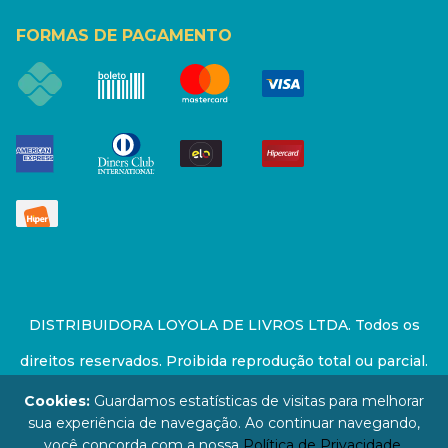
FORMAS DE PAGAMENTO
DISTRIBUIDORA LOYOLA DE LIVROS LTDA. Todos os
direitos reservados. Proibida reprodução total ou parcial.
Preços e estoque sujeito a alterações sem aviso prévio.
Cookies:
Guardamos estatísticas de visitas para melhorar
sua experiência de navegação. Ao continuar navegando,
67.946.814/0001-94 - LOJA - Rua Senador Feijó - São
você concorda com a nossa
Política de Privacidade
.