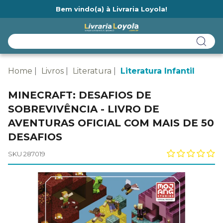
Bem vindo(a) à Livraria Loyola!
Ainda não tem cadastro na Livraria Loyola?
Home
Livros
Literatura
Literatura Infantil
MINECRAFT: DESAFIOS DE
SOBREVIVÊNCIA - LIVRO DE
AVENTURAS OFICIAL COM MAIS DE 50
DESAFIOS
SKU 287019