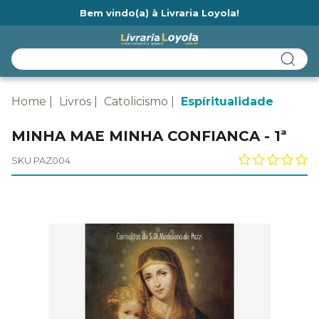
Bem vindo(a) à Livraria Loyola!
Ainda não tem cadastro na Livraria Loyola?
Home
Livros
Catolicismo
Espíritualidade
MINHA MAE MINHA CONFIANCA - 1ª
SKU PAZ004