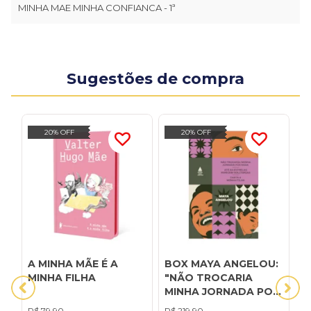
MINHA MAE MINHA CONFIANCA - 1ª
Sugestões de compra
20% OFF
20% OFF
A MINHA MÃE É A
BOX MAYA ANGELOU:
C
MINHA FILHA
"NÃO TROCARIA
R
MINHA JORNADA POR
M
NADA", "ATÉ AS
P
R$
79,90
R$
219,90
R