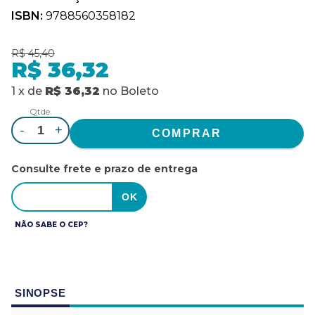
ISBN:
9788560358182
R$ 45,40
R$ 36,32
1
x
de
R$ 36,32
no
Boleto
Qtde.
-
+
Consulte frete e prazo de entrega
NÃO SABE O CEP?
SINOPSE