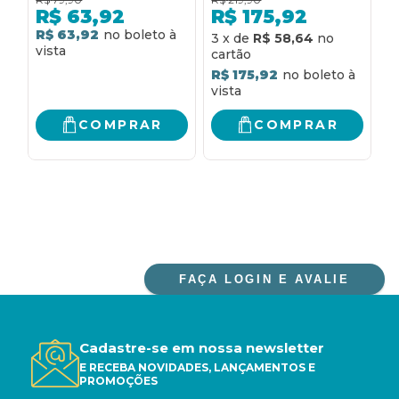
ESTRELAS PARECEM
R$
63,92
R$
175,92
SOLITÁRIAS" E
R$ 63,92
R
3
x
de
R$ 58,64
"CARTA A MINHA
FILHA"
R$ 175,92
COMPRAR
COMPRAR
FAÇA LOGIN E AVALIE
Cadastre-se em nossa newsletter
E RECEBA NOVIDADES, LANÇAMENTOS E
PROMOÇÕES