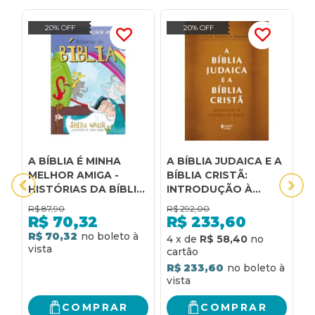
20% OFF
20% OFF
A BÍBLIA É MINHA
A BÍBLIA JUDAICA E A
B
MELHOR AMIGA -
BÍBLIA CRISTÃ:
N
HISTÓRIAS DA BÍBLIA:
INTRODUÇÃO À
(
QUE HISTÓRIA A
HISTÓRIA DA BÍBLIA
P
R$
87,90
R$
292,00
R
BÍBLIA TEM PARA
T
R$
70,32
R$
233,60
VOCÊ EXPLORAR
T
R$ 70,32
4
x
de
R$ 58,40
6
ESTA SEMANA?
P
R$ 233,60
R
COMPRAR
COMPRAR