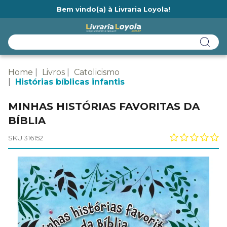
Bem vindo(a) à Livraria Loyola!
Ainda não tem cadastro na Livraria Loyola?
Home
Livros
Catolicismo
Histórias bíblicas infantis
MINHAS HISTÓRIAS FAVORITAS DA
BÍBLIA
SKU 316152