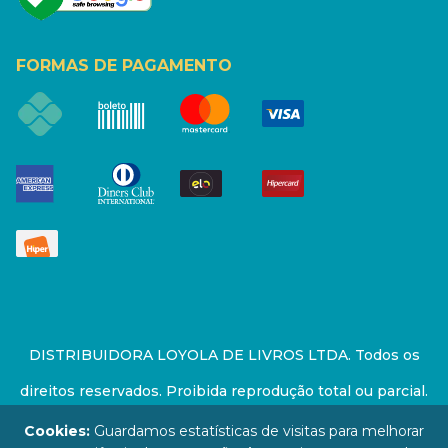
FORMAS DE PAGAMENTO
DISTRIBUIDORA LOYOLA DE LIVROS LTDA. Todos os
direitos reservados. Proibida reprodução total ou parcial.
Preços e estoque sujeito a alterações sem aviso prévio.
Cookies:
Guardamos estatísticas de visitas para melhorar