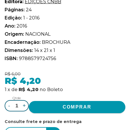
Editora:
EDIÇÕES CNBB
Páginas:
24
Edição:
1 - 2016
Ano:
2016
Origem:
NACIONAL
Encadernação:
BROCHURA
Dimensões:
14 x 21 x 1
ISBN:
9788579724756
R$ 6,00
R$ 4,20
1
x
de
R$ 4,20
no
Boleto
Qtde.
-
+
Consulte frete e prazo de entrega