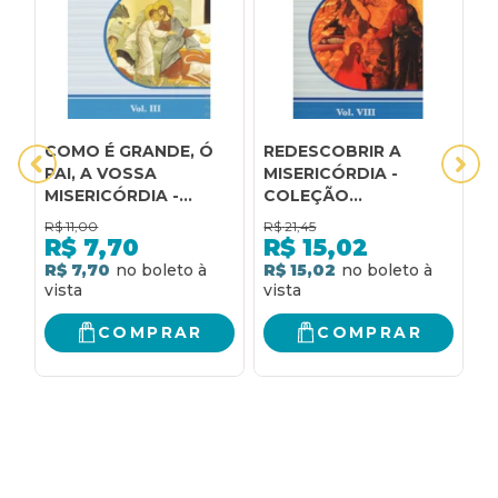
COMO É GRANDE, Ó
REDESCOBRIR A
B
PAI, A VOSSA
MISERICÓRDIA -
- PARADIGMA DA
MISERICÓRDIA -
COLEÇÃO
M
COLEÇÃO
MISERICÓRDIA - VOL.
M
R$
11,00
R$
21,45
R
MISERICÓRDIA - VOL.
VIII
R$
7,70
R$
15,02
3
R$ 7,70
R$ 15,02
R
COMPRAR
COMPRAR