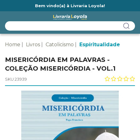
Bem vindo(a) à Livraria Loyola!
Ainda não tem cadastro na Livraria Loyola?
Home
Livros
Catolicismo
Espíritualidade
MISERICÓRDIA EM PALAVRAS -
COLEÇÃO MISERICÓRDIA - VOL.1
SKU 23939