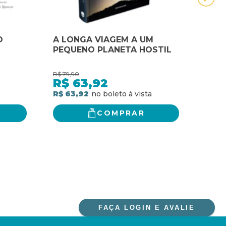
O
A LONGA VIAGEM A UM
ÁGU
PEQUENO PLANETA HOSTIL
PLA
R$
79,90
R$
45,
R$
63,92
R$
R$ 63,92
R$ 3
COMPRAR
FAÇA LOGIN E AVALIE