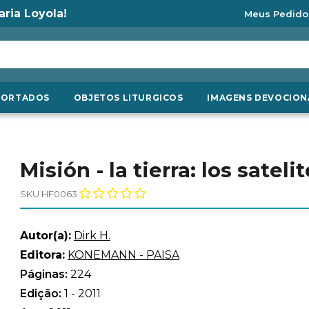
aria Loyola!
Meus Pedido
PORTADOS
OBJETOS LITURGICOS
IMAGENS DEVOCION
Misión - la tierra: los sate
SKU HF0063
Autor(a):
Dirk H.
Editora:
KONEMANN - PAISA
Páginas:
224
Edição:
1 - 2011