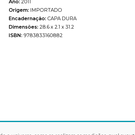
Ano:
2011
Origem:
IMPORTADO
Encadernação:
CAPA DURA
Dimensões:
28.6 x 2.1 x 31.2
ISBN:
9783833160882