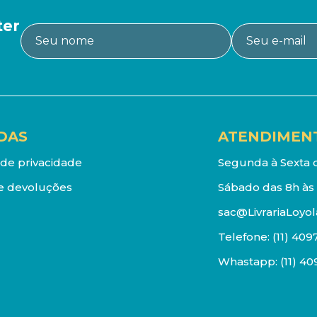
ter
DAS
ATENDIMEN
a de privacidade
Segunda à Sexta d
e devoluções
Sábado das 8h às 
sac@LivrariaLoyol
Telefone:
(11) 409
Whastapp:
(11) 4