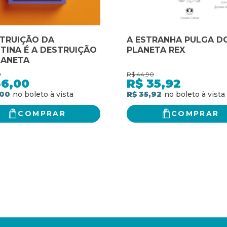
STRUIÇÃO DA
A ESTRANHA PULGA D
TINA É A DESTRUIÇÃO
PLANETA REX
LANETA
0
R$
44,90
36,00
R$
35,92
,00
R$ 35,92
COMPRAR
COMPRAR