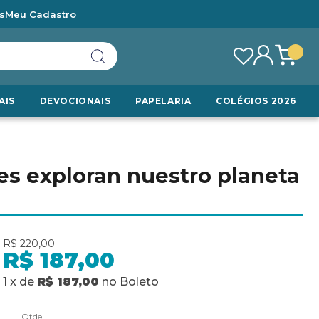
s
Meu Cadastro
AIS
DEVOCIONAIS
PAPELARIA
COLÉGIOS 2026
lites exploran nuestro planeta
R$ 220,00
R$ 187,00
1
x
de
R$ 187,00
no
Boleto
Qtde.