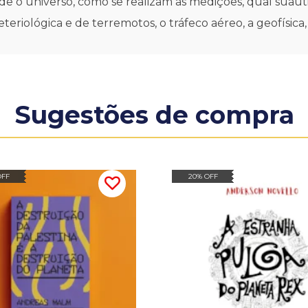
de o universo, como se realizam as medições, qual suaut
teriológica e de terremotos, o tráfeco aéreo, a geofísica,
Sugestões de compra
OFF
20% OFF