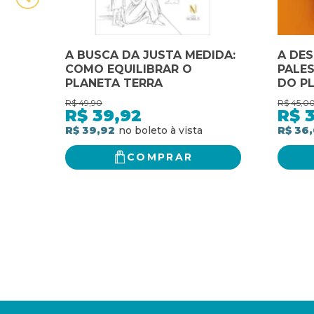
A BUSCA DA JUSTA MEDIDA:
A DE
COMO EQUILIBRAR O
PALES
PLANETA TERRA
DO P
R$
49,90
R$
45,0
R$
39,92
R$
R$ 39,92
R$ 36
COMPRAR