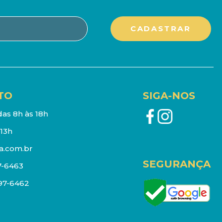
TO
SIGA-NOS
as 8h às 18h
13h
a.com.br
SEGURANÇA
7-6463
097-6462