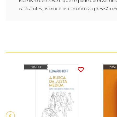
Este livro descreve o que se pode observar des
catástrofes, os modelos climáticos, a previsão me
20% OFF
20% 