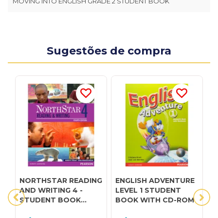
MOVING INTO ENGLISH GRADE 2 STUDENT BOOK
Sugestões de compra
NORTHSTAR READING
ENGLISH ADVENTURE
E
AND WRITING 4 -
LEVEL 1 STUDENT
L
STUDENT BOOK
BOOK WITH CD-ROM
B
WITH INTERACTIVE