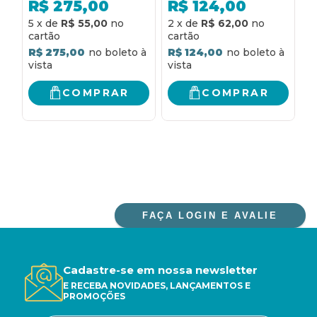
STUDENT BOOK
R$
275,00
R$
124,00
ACCESS CODE AND
5
x
de
R$ 55,00
2
x
de
R$ 62,00
2
MYENGLISHLAB
R$ 275,00
R$ 124,00
R
COMPRAR
COMPRAR
FAÇA LOGIN E AVALIE
Cadastre-se em nossa newsletter
E RECEBA NOVIDADES, LANÇAMENTOS E
PROMOÇÕES