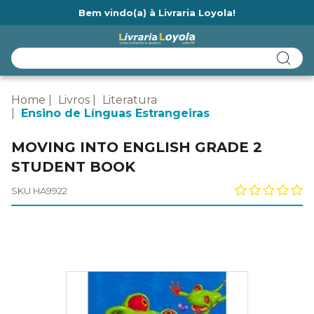
Bem vindo(a) à Livraria Loyola!
Ainda não tem cadastro na Livraria Loyola?
Home
Livros
Literatura
Ensino de Línguas Estrangeiras
MOVING INTO ENGLISH GRADE 2
STUDENT BOOK
SKU HA9922