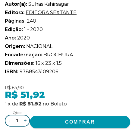
Autor(a):
Suhas Kshirsagar
Editora:
EDITORA SEXTANTE
Páginas:
240
Edição:
1 - 2020
Ano:
2020
Origem:
NACIONAL
Encadernação:
BROCHURA
Dimensões:
16 x 23 x 1.5
ISBN:
9788543109206
R$ 64,90
R$ 51,92
1
x
de
R$ 51,92
no
Boleto
Qtde.
-
+