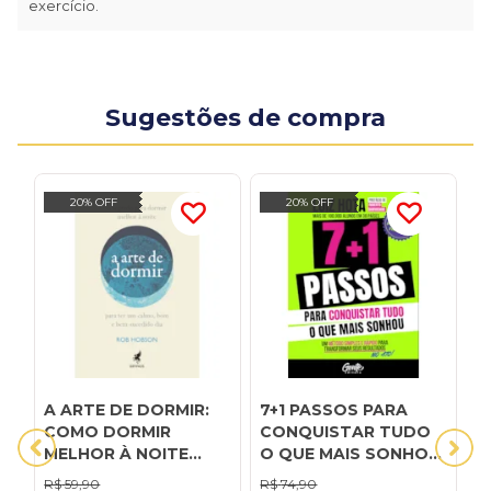
exercício.
Sugestões de compra
20% OFF
20% OFF
A ARTE DE DORMIR:
7+1 PASSOS PARA
1
COMO DORMIR
CONQUISTAR TUDO
A
MELHOR À NOITE
O QUE MAIS SONHOU:
C
PARA TER UM BOM,
UM MÉTODO SIMPLES
A
R$
59,90
R$
74,90
R