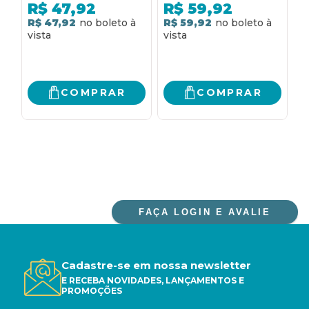
CALMO E BEM-
E RÁPIDO PARA
R
R$
47,92
R$
59,92
SUCEDIDO DIA
TRANSFORMAR OS
M
R$ 47,92
R$ 59,92
R
SEUS RESULTADOS
D
NO ATO
A
COMPRAR
COMPRAR
FAÇA LOGIN E AVALIE
Cadastre-se em nossa newsletter
E RECEBA NOVIDADES, LANÇAMENTOS E
PROMOÇÕES