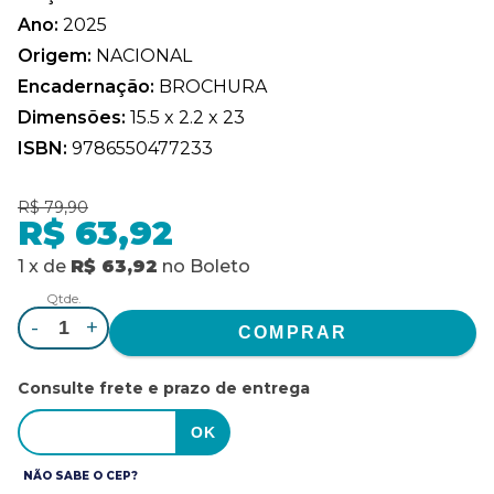
Ano:
2025
Origem:
NACIONAL
Encadernação:
BROCHURA
Dimensões:
15.5 x 2.2 x 23
ISBN:
9786550477233
R$ 79,90
R$ 63,92
1
x
de
R$ 63,92
no
Boleto
Qtde.
-
+
Consulte frete e prazo de entrega
NÃO SABE O CEP?