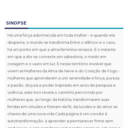
SINOPSE
Há uma força adormecida em toda mulher - e quando ela
desperta, o mundo se transforma.Entre o silêncio e o caos,
há um ponto em que a alma feminina renasce. É o instante
em que a dor se converte em sabedoria, o medo em
coragem e o vazio em luz. É nesse território invisível que
vivem as Mulheres da Alma de Neve e do Coração de Fogo -
mulheres que aprenderam a unir serenidade e força, pureza
e paixão, doçura e poder.Inspirado em anos de pesquisa e
vivência, este livro revela o caminho percorrido por
mulheres que, ao longo da história, transformaram suas
feridas em virtudes e fizeram da fé, da lucidez e do amor as
chaves de uma nova vida.Cada página é um convite à
autotransformação: a aprender a permanecer firme sem
endurecer, a agir com força sem perder a ternura, a buscar o