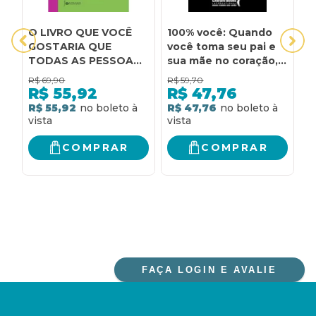
O LIVRO QUE VOCÊ
100% você: Quando
A
GOSTARIA QUE
você toma seu pai e
I
TODAS AS PESSOAS
sua mãe no coração,
A
QUE VOCÊ AMA
você pode ser quem
P
R$
69,90
R$
59,70
R
LESSEM: (E TALVEZ
quiser
A
R$
55,92
R$
47,76
ALGUMAS QUE VOCÊ
E
R$ 55,92
R$ 47,76
R
NÃO AME)
COMPRAR
COMPRAR
FAÇA LOGIN E AVALIE