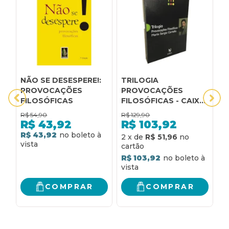
NÃO SE DESESPERE!:
TRILOGIA
A
PROVOCAÇÕES
PROVOCAÇÕES
I
FILOSÓFICAS
FILOSÓFICAS - CAIXA
V
3 VOLUMES
F
R$
54,90
R$
129,90
R
C
R$
43,92
R$
103,92
D
R$ 43,92
R
2
x
de
R$ 51,96
R$ 103,92
COMPRAR
COMPRAR