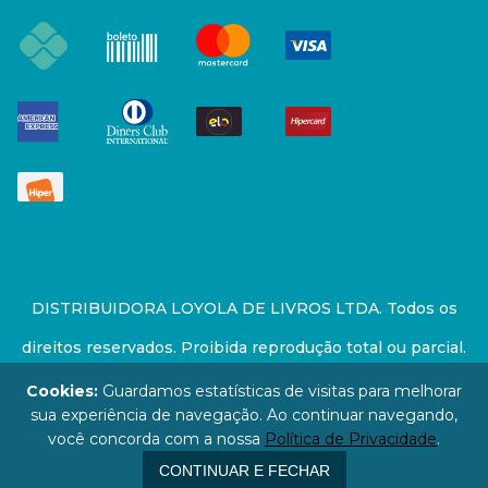
DISTRIBUIDORA LOYOLA DE LIVROS LTDA. Todos os
direitos reservados. Proibida reprodução total ou parcial.
Preços e estoque sujeito a alterações sem aviso prévio.
Cookies:
Guardamos estatísticas de visitas para melhorar
sua experiência de navegação. Ao continuar navegando,
67.946.814/0001-94 - LOJA - Rua Senador Feijó - São
você concorda com a nossa
Política de Privacidade
.
Paulo / SP - CEP: 01006-000
CONTINUAR E FECHAR