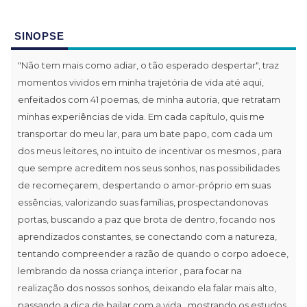
SINOPSE
"Não tem mais como adiar, o tão esperado despertar", traz
momentos vividos em minha trajetória de vida até aqui,
enfeitados com 41 poemas, de minha autoria, que retratam
minhas experiências de vida. Em cada capítulo, quis me
transportar do meu lar, para um bate papo, com cada um
dos meus leitores, no intuito de incentivar os mesmos , para
que sempre acreditem nos seus sonhos, nas possibilidades
de recomeçarem, despertando o amor-próprio em suas
essências, valorizando suas famílias, prospectandonovas
portas, buscando a paz que brota de dentro, focando nos
aprendizados constantes, se conectando com a natureza,
tentando compreender a razão de quando o corpo adoece,
lembrando da nossa criança interior , para focar na
realização dos nossos sonhos, deixando ela falar mais alto,
passando a dica de bailar com a vida , mostrando os estudos