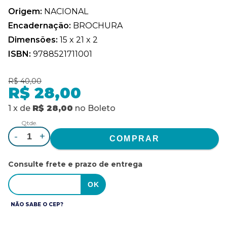
Origem:
NACIONAL
Encadernação:
BROCHURA
Dimensões:
15 x 21 x 2
ISBN:
9788521711001
R$ 40,00
R$ 28,00
1
x
de
R$ 28,00
no
Boleto
Qtde.
-
+
Consulte frete e prazo de entrega
NÃO SABE O CEP?