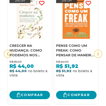
20% OFF
20% OFF
CRESCER NA
PENSE COMO UM
A
MUDANÇA: COMO
FREAK: COMO
O
PODEMOS NOS
PENSAR DE MANEIRA
C
TORNAR MAIS LIVRES,
MAIS INTELIGENTE
R
R$
55,00
R$
64,90
R
MAIS AUTÊNTICOS,
SOBRE QUASE TUDO:
V
R$
44,00
R$
51,92
MAIS SERENOS E MAIS
COMO PENSAR DE
E
R$ 44,00
R$ 51,92
R
ESPERANÇOSOS
MANEIRA MAIS
C
INTELIGENTE SOBRE
O
QUASE TUDO
COMPRAR
COMPRAR