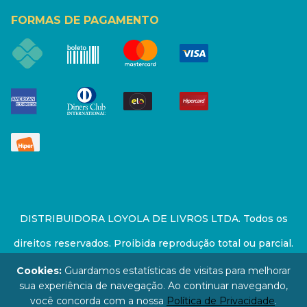
FORMAS DE PAGAMENTO
DISTRIBUIDORA LOYOLA DE LIVROS LTDA. Todos os
direitos reservados. Proibida reprodução total ou parcial.
Preços e estoque sujeito a alterações sem aviso prévio.
Cookies:
Guardamos estatísticas de visitas para melhorar
sua experiência de navegação. Ao continuar navegando,
67.946.814/0001-94 - LOJA - Rua Senador Feijó - São
você concorda com a nossa
Política de Privacidade
.