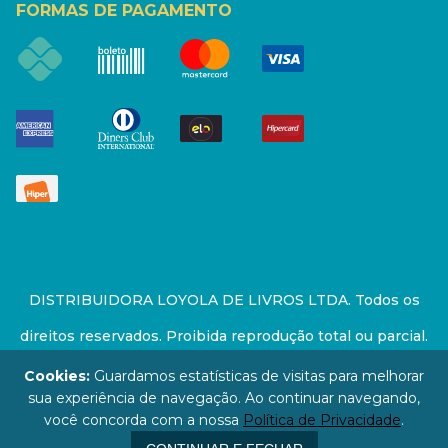
FORMAS DE PAGAMENTO
DISTRIBUIDORA LOYOLA DE LIVROS LTDA. Todos os
direitos reservados. Proibida reprodução total ou parcial.
Preços e estoque sujeito a alterações sem aviso prévio.
Cookies:
Guardamos estatísticas de visitas para melhorar
sua experiência de navegação. Ao continuar navegando,
67.946.814/0001-94 - LOJA - Rua Senador Feijó - São
você concorda com a nossa
Política de Privacidade
.
Paulo / SP - CEP: 01006-000