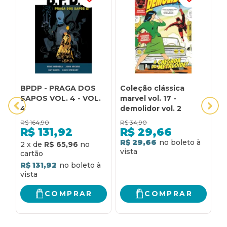
BPDP - PRAGA DOS
Coleção clássica
C
SAPOS VOL. 4 - VOL.
marvel vol. 17 -
m
4
demolidor vol. 2
vo
R$
164,90
R$
34,90
R
R$
131,92
R$
29,66
R$ 29,66
R
2
x
de
R$ 65,96
R$ 131,92
COMPRAR
COMPRAR