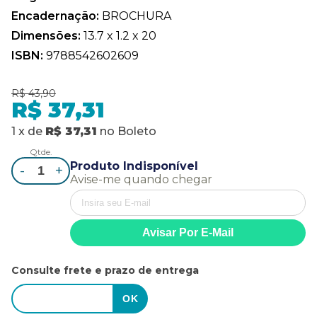
Encadernação:
BROCHURA
Dimensões:
13.7 x 1.2 x 20
ISBN:
9788542602609
R$ 43,90
R$ 37,31
1
x
de
R$ 37,31
no
Boleto
Qtde.
Produto Indisponível
-
+
Avise-me quando chegar
Consulte frete e prazo de entrega