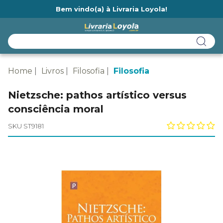
Bem vindo(a) à Livraria Loyola!
Ainda não tem cadastro na Livraria Loyola?
Home
Livros
Filosofia
Filosofia
Nietzsche: pathos artístico versus
consciência moral
SKU ST9181