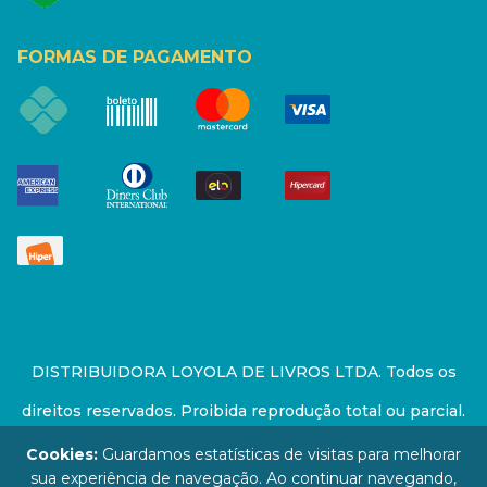
FORMAS DE PAGAMENTO
DISTRIBUIDORA LOYOLA DE LIVROS LTDA. Todos os
direitos reservados. Proibida reprodução total ou parcial.
Preços e estoque sujeito a alterações sem aviso prévio.
Cookies:
Guardamos estatísticas de visitas para melhorar
sua experiência de navegação. Ao continuar navegando,