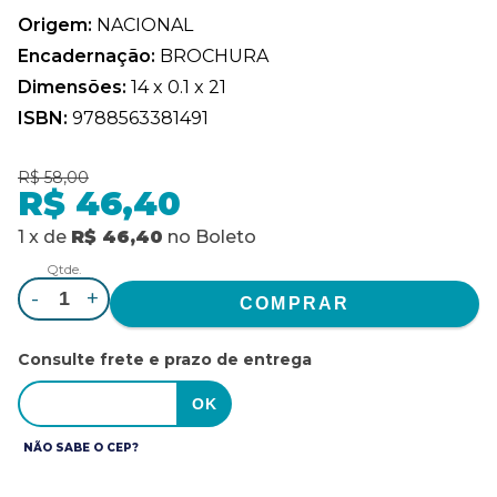
Origem:
NACIONAL
Encadernação:
BROCHURA
Dimensões:
14 x 0.1 x 21
ISBN:
9788563381491
R$ 58,00
R$ 46,40
1
x
de
R$ 46,40
no
Boleto
Qtde.
-
+
Consulte frete e prazo de entrega
NÃO SABE O CEP?