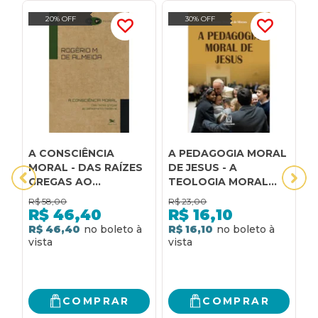
20% OFF
30% OFF
A CONSCIÊNCIA
A PEDAGOGIA MORAL
C
MORAL - DAS RAÍZES
DE JESUS - A
E
GREGAS AO
TEOLOGIA MORAL
C
PENSAMENTO
COMO ARTE DE
R$
58,00
R$
23,00
R
MEDIEVAL
EDUCAR PARA O
R$
46,40
R$
16,10
CUIDADO
R$ 46,40
R$ 16,10
R
COMPRAR
COMPRAR