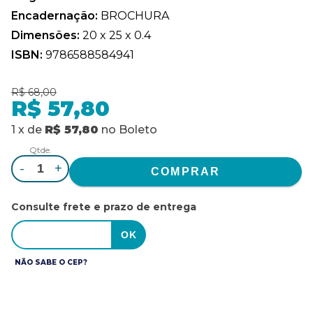
Encadernação:
BROCHURA
Dimensões:
20 x 25 x 0.4
ISBN:
9786588584941
R$ 68,00
R$ 57,80
1
x
de
R$ 57,80
no
Boleto
Qtde.
-
+
Consulte frete e prazo de entrega
NÃO SABE O CEP?