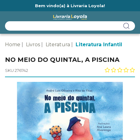
Bem vindo(a) à Livraria Loyola!
Ainda não tem cadastro na Livraria Loyola?
Home
Livros
Literatura
Literatura Infantil
NO MEIO DO QUINTAL, A PISCINA
SKU 276742