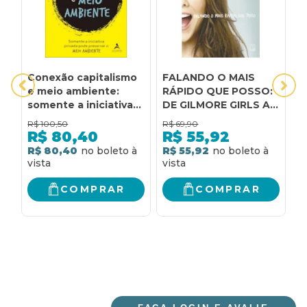
Conexão capitalismo
FALANDO O MAIS
H
e meio ambiente:
RÁPIDO QUE POSSO:
M
somente a iniciativa
DE GILMORE GIRLS A
privada pode
GILMORE GIRLS E
R$
100,50
R$
69,90
R
preservar o meio
TUDO NO MEIO DO
R$
80,40
R$
55,92
ambiente
CAMINHO: DE
R$ 80,40
R$ 55,92
R
GILMORE GIRLS A
GILMORE GIRLS E
TUDO NO MEIO DO
COMPRAR
COMPRAR
CAMINHO