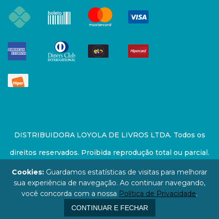
DISTRIBUIDORA LOYOLA DE LIVROS LTDA. Todos os
direitos reservados. Proibida reprodução total ou parcial.
Preços e estoque sujeito a alterações sem aviso prévio.
Cookies:
Guardamos estatísticas de visitas para melhorar
sua experiência de navegação. Ao continuar navegando,
67.946.814/0001-94 - LOJA - Rua Senador Feijó - São
você concorda com a nossa
Política de Privacidade
.
Paulo / SP - CEP: 01006-000
CONTINUAR E FECHAR