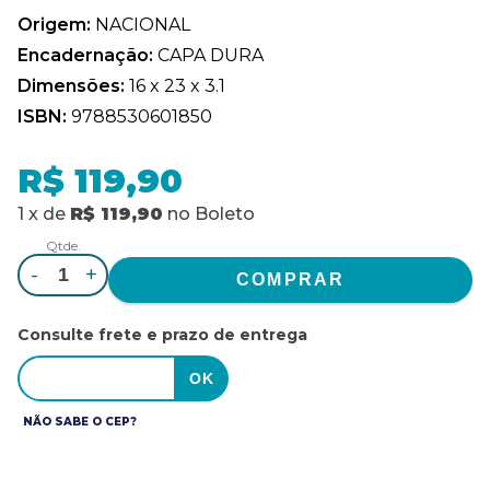
Origem:
NACIONAL
Encadernação:
CAPA DURA
Dimensões:
16 x 23 x 3.1
ISBN:
9788530601850
R$ 119,90
1
x
de
R$ 119,90
no
Boleto
Qtde.
-
+
Consulte frete e prazo de entrega
NÃO SABE O CEP?