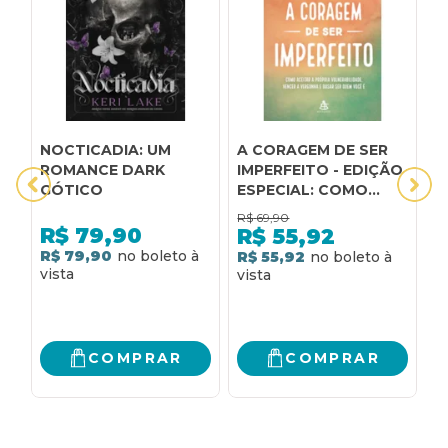
NOCTICADIA: UM
A CORAGEM DE SER
A
ROMANCE DARK
IMPERFEITO - EDIÇÃO
F
GÓTICO
ESPECIAL: COMO
R
ACEITAR A PRÓPRIA
B
R$
69,90
R
VULNERABILIDADE,
C
R$
79,90
R$
55,92
VENCER A VERGONHA
R
R$ 79,90
R$ 55,92
R
E OUSAR SER QUEM
VOCÊ É
COMPRAR
COMPRAR