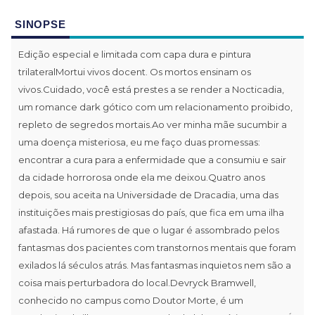
SINOPSE
Edição especial e limitada com capa dura e pintura
trilateralMortui vivos docent. Os mortos ensinam os
vivos.Cuidado, você está prestes a se render a Nocticadia,
um romance dark gótico com um relacionamento proibido,
repleto de segredos mortais.Ao ver minha mãe sucumbir a
uma doença misteriosa, eu me faço duas promessas:
encontrar a cura para a enfermidade que a consumiu e sair
da cidade horrorosa onde ela me deixou.Quatro anos
depois, sou aceita na Universidade de Dracadia, uma das
instituições mais prestigiosas do país, que fica em uma ilha
afastada. Há rumores de que o lugar é assombrado pelos
fantasmas dos pacientes com transtornos mentais que foram
exilados lá séculos atrás. Mas fantasmas inquietos nem são a
coisa mais perturbadora do local.Devryck Bramwell,
conhecido no campus como Doutor Morte, é um