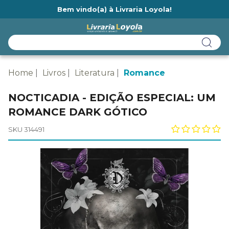
Bem vindo(a) à Livraria Loyola!
Ainda não tem cadastro na Livraria Loyola?
Home
Livros
Literatura
Romance
NOCTICADIA - EDIÇÃO ESPECIAL: UM
ROMANCE DARK GÓTICO
SKU 314491