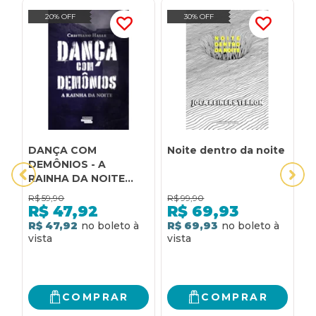
20% OFF
30% OFF
DANÇA COM
Noite dentro da noite
N
DEMÔNIOS - A
a
RAINHA DA NOITE
(VOL. 2): A RAINHA DA
R$
59,90
R$
99,90
R
NOITE
R$
47,92
R$
69,93
R$ 47,92
R$ 69,93
R
COMPRAR
COMPRAR