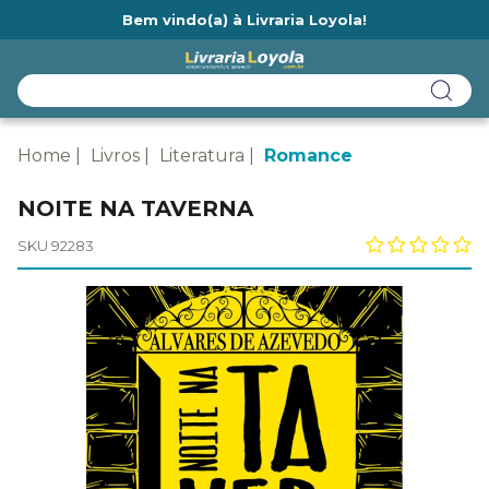
Bem vindo(a) à Livraria Loyola!
Ainda não tem cadastro na Livraria Loyola?
Home
Livros
Literatura
Romance
NOITE NA TAVERNA
SKU 92283