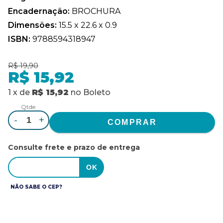
Encadernação:
BROCHURA
Dimensões:
15.5 x 22.6 x 0.9
ISBN:
9788594318947
R$ 19,90
R$ 15,92
1
x
de
R$ 15,92
no
Boleto
Qtde.
-
+
Consulte frete e prazo de entrega
NÃO SABE O CEP?