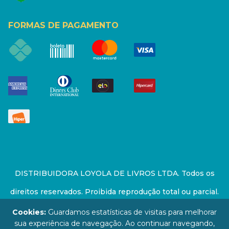
FORMAS DE PAGAMENTO
DISTRIBUIDORA LOYOLA DE LIVROS LTDA. Todos os
direitos reservados. Proibida reprodução total ou parcial.
Preços e estoque sujeito a alterações sem aviso prévio.
Cookies:
Guardamos estatísticas de visitas para melhorar
sua experiência de navegação. Ao continuar navegando,
67.946.814/0001-94 - LOJA - Rua Senador Feijó - São