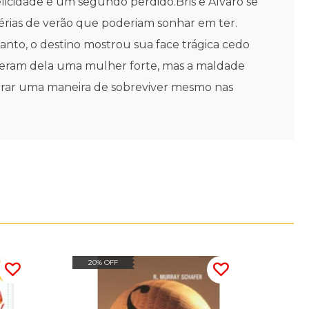
icidade é um segundo perdido.Bris e Álvaro se
férias de verão que poderiam sonhar em ter.
anto, o destino mostrou sua face trágica cedo
fizeram dela uma mulher forte, mas a maldade
ntrar uma maneira de sobreviver mesmo nas
20% OFF
20