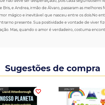
ue não deve ser desperdiçado, pois cada segundosem fel
 Bris, e Andrea, irmão de Álvaro, passaram as melhores 
amor mágico e inevitável que nasceu entre os dois.No ent
entrarno presente. Sua positividade e vontade de viver 
coração. Mas, quando o amor é verdadeiro, costuma enco
Sugestões de compra
OFF
20% OFF