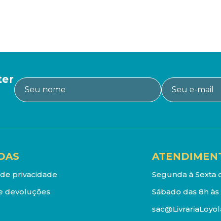
ter
DAS
ATENDIMEN
a de privacidade
Segunda à Sexta d
e devoluções
Sábado das 8h às 
sac@LivrariaLoyol