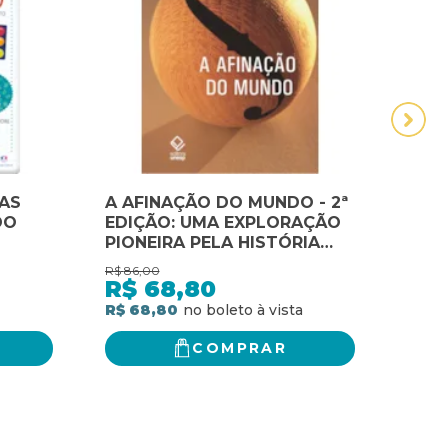
RAS
A AFINAÇÃO DO MUNDO - 2ª
A E
DO
EDIÇÃO: UMA EXPLORAÇÃO
AO 
PIONEIRA PELA HISTÓRIA
DE 
PASSADA E PELO ATUAL
BRAS
R$
86,00
R$
50,
ESTADO NEGLIGENCIADO
R$
68,80
R$
ASPECTO DO NOSSO
R$ 68,80
R$ 4
AMBIENTE: A PAISAGEM
SONORA
COMPRAR