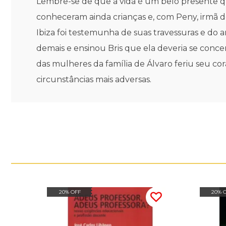
Lembre-se de que a vida é um belo presente q
conheceram ainda crianças e, com Peny, irmã de
Ibiza foi testemunha de suas travessuras e do 
demais e ensinou Bris que ela deveria se conc
das mulheres da família de Álvaro feriu seu 
circunstâncias mais adversas.
20% OFF
20% 