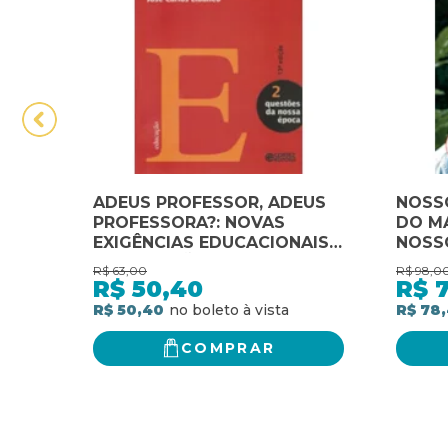
ADEUS PROFESSOR, ADEUS
NOSSO
PROFESSORA?: NOVAS
DO M
EXIGÊNCIAS EDUCACIONAIS
NOSS
E PROFISSÃO DOCENTE
R$
63,00
R$
98,0
R$
50,40
R$
R$ 50,40
R$ 78
COMPRAR