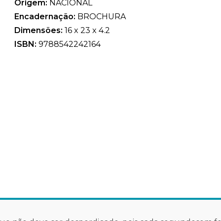
Origem:
NACIONAL
Encadernação:
BROCHURA
Dimensões:
16 x 23 x 4.2
ISBN:
9788542242164