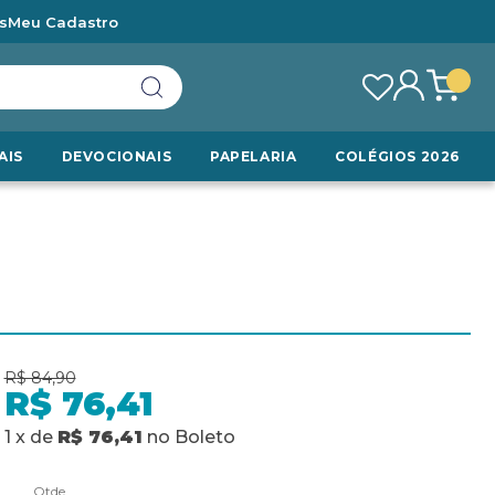
s
Meu Cadastro
AIS
DEVOCIONAIS
PAPELARIA
COLÉGIOS 2026
R$ 84,90
R$ 76,41
1
x
de
R$ 76,41
no
Boleto
Qtde.