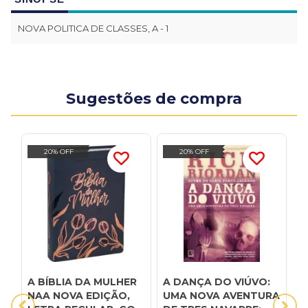
NOVA POLITICA DE CLASSES, A - 1
Sugestões de compra
20% OFF
20% OFF
A BÍBLIA DA MULHER
A DANÇA DO VIÚVO:
A
NAA NOVA EDIÇÃO,
UMA NOVA AVENTURA
p