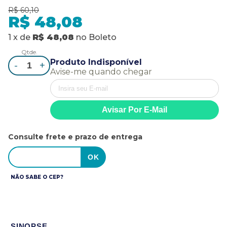
R$ 60,10
R$ 48,08
1
x
de
R$ 48,08
no
Boleto
Qtde.
Produto Indisponível
-
+
Avise-me quando chegar
Consulte frete e prazo de entrega
NÃO SABE O CEP?
SINOPSE