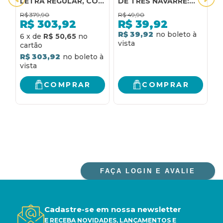
LETRA REGULAR, COM
DE TRES NAVARRE:
n
MAPA, CAPA COURO
UMA NOVA AVENTURA
p
R$
379,90
R$
49,90
R
SINTÉTICO AZUL:
DE TRES NAVARRE
R$
303,92
R$
39,92
NOVA ALMEIDA
R$ 39,92
R
6
x
de
R$ 50,65
ATUALIZADA (NAA)
R$ 303,92
COMPRAR
COMPRAR
FAÇA LOGIN E AVALIE
Cadastre-se em nossa newsletter
E RECEBA NOVIDADES, LANÇAMENTOS E