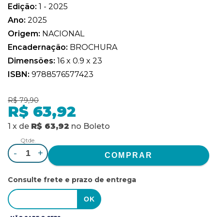
Edição:
1 - 2025
Ano:
2025
Origem:
NACIONAL
Encadernação:
BROCHURA
Dimensões:
16 x 0.9 x 23
ISBN:
9788576577423
R$ 79,90
R$ 63,92
1
x
de
R$ 63,92
no
Boleto
Qtde.
-
+
Consulte frete e prazo de entrega