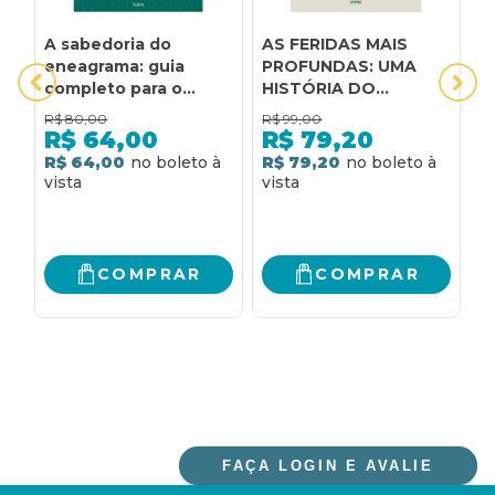
A sabedoria do
AS FERIDAS MAIS
C
eneagrama: guia
PROFUNDAS: UMA
F
completo para o
HISTÓRIA DO
M
crescimento
TRABALHO E DO
S
R$
80,00
R$
99,00
R
psicológico e
AMBIENTE DO
(
R$
64,00
R$
79,20
espiritual dos nove
AÇÚCAR NO
D
R$ 64,00
R$ 79,20
R
tipos de
NORDESTE DO
M
personalidade
BRASIL
COMPRAR
COMPRAR
FAÇA LOGIN E AVALIE