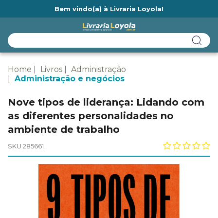
Bem vindo(a) à Livraria Loyola!
Ainda não tem cadastro na Livraria Loyola?
Home
Livros
Administração
Administração e negócios
Nove tipos de liderança: Lidando com
as diferentes personalidades no
ambiente de trabalho
SKU 285661